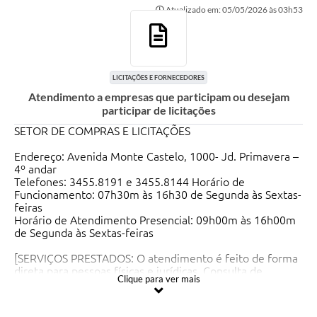
Atualizado em: 05/05/2026 às 03h53
Ouvidoria
Transparência
Programa de Incentivo ao Desenvolvimento
LICITAÇÕES E FORNECEDORES
Atendimento a empresas que participam ou desejam
Legislação
participar de licitações
Covid-19
SETOR DE COMPRAS E LICITAÇÕES
Imóveis
Endereço: Avenida Monte Castelo, 1000- Jd. Primavera –
4º andar
Protocolo
Telefones: 3455.8191 e 3455.8144 Horário de
Funcionamento: 07h30m às 16h30 de Segunda às Sextas-
feiras
Doação CMDCA
Horário de Atendimento Presencial: 09h00m às 16h00m
de Segunda às Sextas-feiras
Utilidades
[SERVIÇOS PRESTADOS: O atendimento é feito de forma
Certidão Negativa de Empresa
direta para pessoas físicas e jurídicas. Consulta de
Clique para ver mais
processos licitatórios no balcão ou via telefone
Certidão Negativa de Imóvel
Atendimento às empresas que participarão dos processos
licitatórios. Assinatura de contratos e entregas de