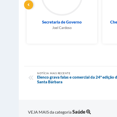
erno
Chefia do Gabinete do Prefeito
Roberta Semmler Laudissi
NOTÍCIA MAIS RECENTE
Elenco grava falas e comercial da 24ª edição 
Santa Bárbara
Saúde
VEJA MAIS da categoria