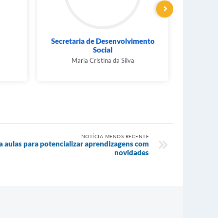
ento
Secretaria de Desenvolvimento
S
Econômico
André Cruz
NOTÍCIA MENOS RECENTE
ia aulas para potencializar aprendizagens com
novidades