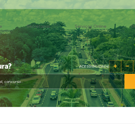
e
Secretarias
Serviços Online
O
ura?
ACESSIBILIDADE