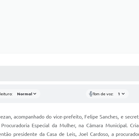
 MÍDIAS
RECEBA NOTÍCIAS
eitura:
Tom de voz:
zan, acompanhado do vice-prefeito, Felipe Sanches, e secretár
 Procuradoria Especial da Mulher, na Câmara Municipal. Cria
ntão presidente da Casa de Leis, Joel Cardoso, a procurador