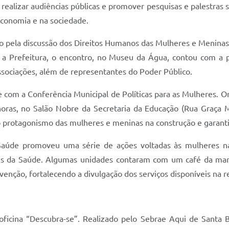
lizar audiências públicas e promover pesquisas e palestras so
economia e na sociedade.
o pela discussão dos Direitos Humanos das Mulheres e Meninas.
 a Prefeitura, o encontro, no Museu da Água, contou com a 
sociações, além de representantes do Poder Público.
com a Conferência Municipal de Políticas para as Mulheres. Or
8 horas, no Salão Nobre da Secretaria da Educação (Rua Graça 
o protagonismo das mulheres e meninas na construção e garanti
 Saúde promoveu uma série de ações voltadas às mulheres n
s da Saúde. Algumas unidades contaram com um café da manh
enção, fortalecendo a divulgação dos serviços disponíveis na r
a oficina “Descubra-se”. Realizado pelo Sebrae Aqui de Santa