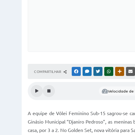
COMPARTILHAR
FACEBOOK
MESSENGER
TWITTER
WHATSAPP
OUTRAS
Velocidade de l
A equipe de Vôlei Feminino Sub-15 sagrou-se cam
Ginásio Municipal “Djaniro Pedroso”, as meninas 
casa, por 3 a 2. No Golden Set, nova vitória para S