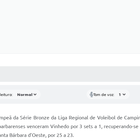
 MÍDIAS
RECEBA NOTÍCIAS
eitura:
Tom de voz:
peã da Série Bronze da Liga Regional de Voleibol de Campinas
barbarenses venceram Vinhedo por 3 sets a 1, recuperando-se d
anta Bárbara d’Oeste, por 25 a 23.