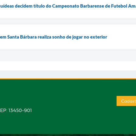
uídeas decidem título do Campeonato Barbarense de Futebol Am
 em Santa Bárbara realiza sonho de jogar no exterior
Cadast
CEP: 13450-901