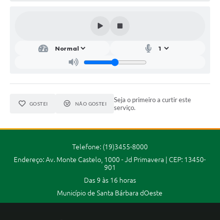
Parcerias com Organização da Sociedade Civil (OSC)
Conselhos Municipais
Lei Aldir Blanc
Cartas de Serviço ao Usuário
Publicidade
Principal
Seja o primeiro a curtir este
GOSTEI
NÃO GOSTEI
serviço.
Galeria de Fotos
Notícias
Telefone: (19)3455-8000
Galeria de Vídeos
Endereço: Av. Monte Castelo, 1000 - Jd Primavera | CEP: 13450-
901
Legislação
Das 9 às 16 horas
Município de Santa Bárbara dOeste
Links
Enquete