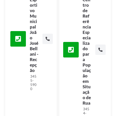
orti
tro
vo
de
Mu
Ref
nici
erê
pal
ncia
Joã
Esp
o
ecia
José
liza
Bell
do
ani -
par
Rec
a
epç
Pop
ão
ulaç
ão
345
5-
em
590
Situ
0
açã
o de
Rua
345
4-