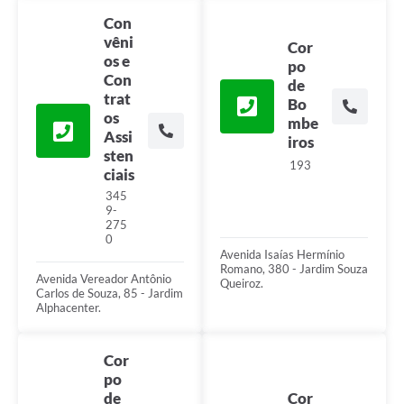
Con
vêni
Cor
os e
po
Con
de
trat
Bo
os
mbe
Assi
iros
sten
193
ciais
345
9-
275
0
Avenida Isaías Hermínio
Romano, 380 - Jardim Souza
Avenida Vereador Antônio
Queiroz.
Carlos de Souza, 85 - Jardim
Alphacenter.
Cor
po
de
Cor