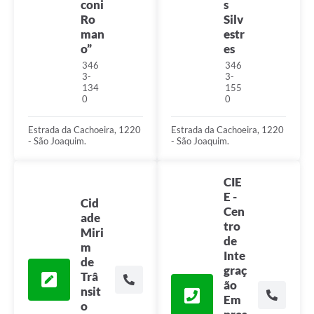
coni
s
Ro
Silv
man
estr
o”
es
346
346
3-
3-
134
155
0
0
Estrada da Cachoeira, 1220
Estrada da Cachoeira, 1220
- São Joaquim.
- São Joaquim.
CIE
E -
Cid
Cen
ade
tro
Miri
de
m
Inte
de
graç
Trâ
ão
nsit
Em
o