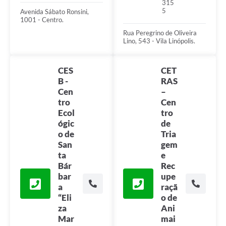
315
5
Avenida Sábato Ronsini,
1001 - Centro.
Rua Peregrino de Oliveira
Lino, 543 - Vila Linópolis.
CES
CET
B -
RAS
Cen
–
tro
Cen
Ecol
tro
ógic
de
o de
Tria
San
gem
ta
e
Bár
Rec
bar
upe
a
raçã
“Eli
o de
za
Ani
Mar
mai