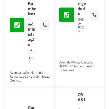
Bo
rege
mbe
dori
iros
a
-
345
Ad
5-
812
min
5
istr
açã
o
345
5-
175
2
Avenida Monte Castelo,
1000 - 5º Andar - Jardim
Primavera.
Avenida Isaías Hermínio
Romano, 380 - Jardim Souza
Queiroz.
CR
AS I
-
Cor