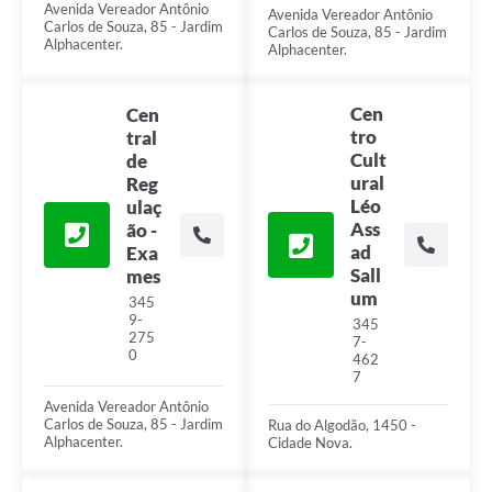
Parcerias com Organização da Sociedade Civil (OSC)
Avenida Vereador Antônio
Avenida Vereador Antônio
Carlos de Souza, 85 - Jardim
Carlos de Souza, 85 - Jardim
Alphacenter.
Conselhos Municipais
Alphacenter.
Lei Aldir Blanc
Cen
Cen
Cartas de Serviço ao Usuário
tro
tral
Cult
de
Publicidade
ural
Reg
Léo
ulaç
Principal
Ass
ão -
ad
Exa
Galeria de Fotos
Sall
mes
um
345
Notícias
9-
345
275
7-
Galeria de Vídeos
0
462
7
Legislação
Avenida Vereador Antônio
Carlos de Souza, 85 - Jardim
Rua do Algodão, 1450 -
Links
Alphacenter.
Cidade Nova.
Enquete