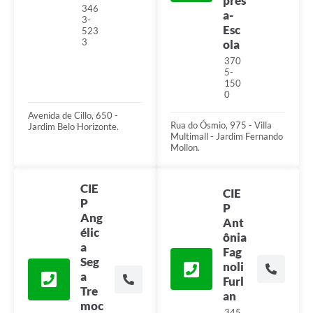
pres
346
a-
3-
Esc
523
3
ola
370
5-
150
0
Avenida de Cillo, 650 -
Rua do Ósmio, 975 - Villa
Jardim Belo Horizonte.
Multimall - Jardim Fernando
Mollon.
CIE
CIE
P
P
Ang
Ant
élic
ônia
a
Fag
Seg
noli
a
Furl
Tre
an
moc
345