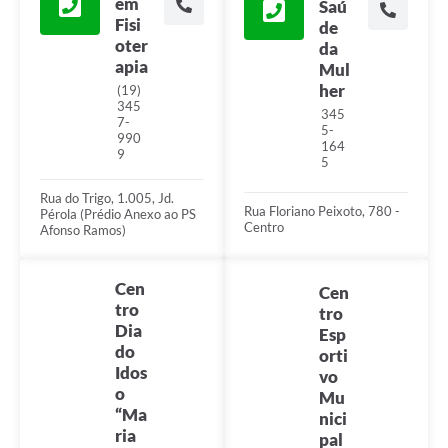
em
Saú
Fisi
de
oter
da
apia
Mul
her
(19)
345
345
7-
5-
990
164
9
5
Rua do Trigo, 1.005, Jd.
Rua Floriano Peixoto, 780 -
Pérola (Prédio Anexo ao PS
Centro
Afonso Ramos)
Cen
Cen
tro
tro
Dia
Esp
do
orti
Idos
vo
o
Mu
“Ma
nici
ria
pal