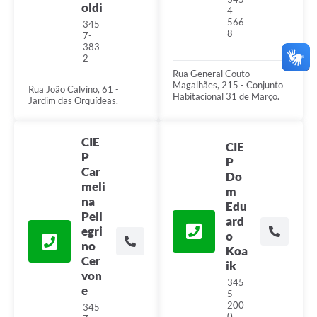
oldi
4-
566
345
8
7-
383
2
Rua General Couto
Magalhães, 215 - Conjunto
Rua João Calvino, 61 -
Habitacional 31 de Março.
Jardim das Orquídeas.
CIE
CIE
P
P
Car
Do
meli
m
na
Edu
Pell
ard
egri
o
no
Koa
Cer
ik
von
345
e
5-
200
345
0