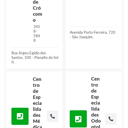
de
Cró
com
o
345
8-
Avenida Porto Ferreira, 720
586
- São Joaquim.
8
Rua Argeu Egídio dos
Santos, 100 - Planalto do Sol
II.
Cen
Cen
tro
tro
de
de
Esp
Esp
ecia
ecia
lida
lida
des
des
Odo
Mé
ntol
dica