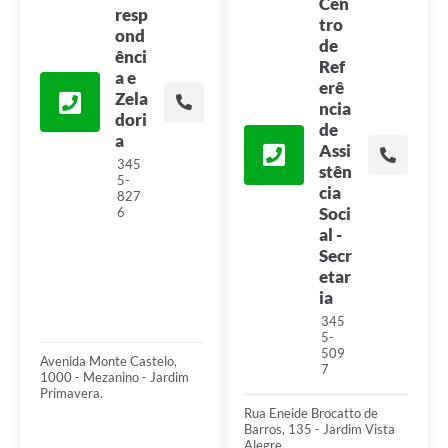
Cen
resp
tro
ond
de
ênci
Ref
a e
erê
Zela
ncia
dori
de
a
Assi
345
stên
5-
cia
827
Soci
6
al -
Secr
etar
ia
345
5-
509
Avenida Monte Castelo,
7
1000 - Mezanino - Jardim
Primavera.
Rua Eneide Brocatto de
Barros, 135 - Jardim Vista
Alegre.