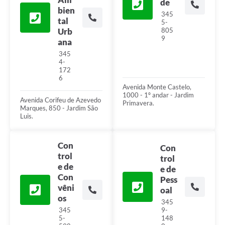
de
bien
345
tal
5-
Urb
805
9
ana
345
4-
172
6
Avenida Monte Castelo,
1000 - 1º andar - Jardim
Avenida Corifeu de Azevedo
Primavera.
Marques, 850 - Jardim São
Luis.
Con
Con
trol
trol
e de
e de
Con
Pess
vêni
oal
os
345
345
9-
5-
148