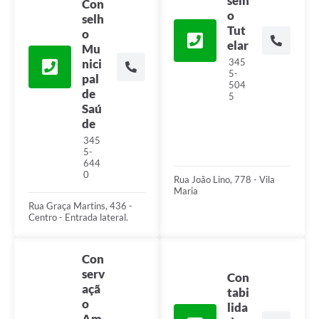
selh
Con
o
selh
Tut
o
elar
Mu
345
nici
5-
pal
504
de
5
Saú
de
345
5-
644
0
Rua João Lino, 778 - Vila
Maria
Rua Graça Martins, 436 -
Centro - Entrada lateral.
Con
serv
Con
açã
tabi
o
lida
Am