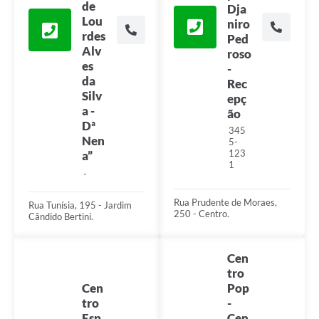
de
Dja
Lou
niro
rdes
Ped
Alv
roso
es
-
da
Rec
Silv
epç
a -
ão
Dª
345
Nen
5-
123
a”
1
-
Rua Prudente de Moraes,
Rua Tunísia, 195 - Jardim
250 - Centro.
Cândido Bertini.
Cen
tro
Cen
Pop
tro
-
Esp
Cen