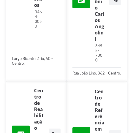
ôni
os
o
346
Carl
4-
os
305
Ang
0
olin
i
345
5-
700
Largo Bicentenário, 50 -
0
Centro.
Rua João Lino, 362 - Centro.
Cen
Cen
tro
tro
de
de
Rea
Ref
bilit
erê
açã
ncia
o
em