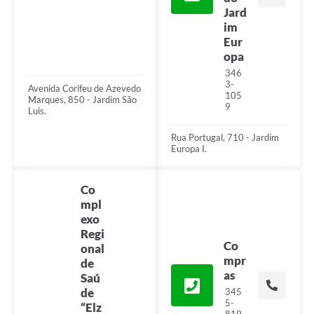
Jard
im
Eur
opa
346
3-
Avenida Corifeu de Azevedo
105
Marques, 850 - Jardim São
9
Luis.
Rua Portugal, 710 - Jardim
Europa I.
Co
mpl
exo
Regi
Co
onal
mpr
de
as
Saú
de
345
5-
“Elz