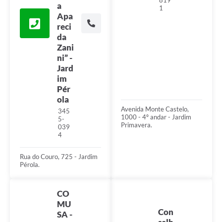
819
a
1
Apa
reci
da
Zani
ni” -
Jard
im
Pér
ola
Avenida Monte Castelo,
345
1000 - 4º andar - Jardim
5-
Primavera.
039
4
Rua do Couro, 725 - Jardim
Pérola.
CO
MU
Con
SA -