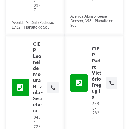
7-
839
7
Avenida Alonso Keese
Dodson, 358 - Planalto do
Avenida Antônio Pedroso,
Sol.
1732 - Planalto do Sol.
CIE
CIE
P
P
Leo
Pad
nel
re
de
Vict
Mo
ório
ura
Freg
Briz
ugli
ola -
a
Secr
345
etar
8-
ia
282
345
5
4-
222