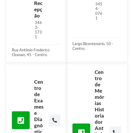
Rec
345
epç
4-
076
ão
1
346
3-
173
1
Largo Bicentenário, 50 -
Centro.
Rua Antônio Frederico
Ozanan, 45 - Centro.
Cen
tro
Cen
de
tro
Me
de
mór
Exa
ias
mes
Hist
e
oria
Dia
dor
gnó
Ant
stic