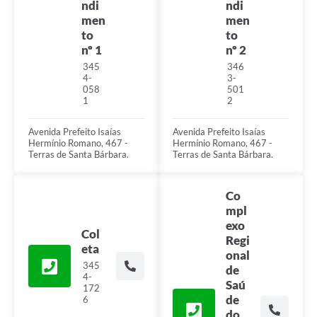
ndi
ndi
men
men
to
to
nº 1
nº 2
345
346
4-
3-
058
501
1
2
Avenida Prefeito Isaías
Avenida Prefeito Isaías
Hermínio Romano, 467 -
Hermínio Romano, 467 -
Terras de Santa Bárbara.
Terras de Santa Bárbara.
Co
mpl
exo
Col
Regi
eta
onal
345
de
4-
Saú
172
de
6
do