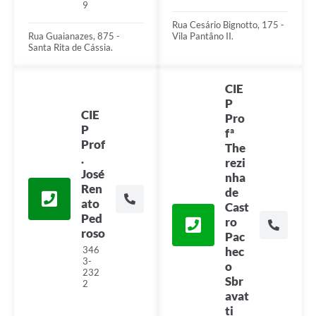
9
Rua Cesário Bignotto, 175 -
Rua Guaianazes, 875 -
Vila Pantâno II.
Santa Rita de Cássia.
CIE
P
CIE
Pro
P
fª
Prof
The
.
rezi
José
nha
Ren
de
ato
Cast
Ped
ro
roso
Pac
346
hec
3-
o
232
Sbr
2
avat
ti