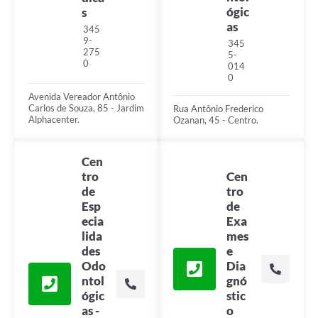
ógic
s
as
345
9-
345
275
5-
0
014
0
Avenida Vereador Antônio
Carlos de Souza, 85 - Jardim
Rua Antônio Frederico
Alphacenter.
Ozanan, 45 - Centro.
Cen
tro
Cen
de
tro
Esp
de
ecia
Exa
lida
mes
des
e
Odo
Dia
ntol
gnó
ógic
stic
as -
o