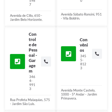
598
0
7
Avenida Sábato Ronsini, 951
Avenida de Cillo, 650 -
- Vila Boldrin.
Jardim Belo Horizonte.
Con
trol
Con
e de
vêni
Pess
os
oal -
345
Gar
5-
812
age
3
m
346
4-
991
3
Avenida Monte Castelo,
1000 - 5º Andar - Jardim
Primavera.
Rua Profeta Malaquias, 575
- Jardim São Luis.