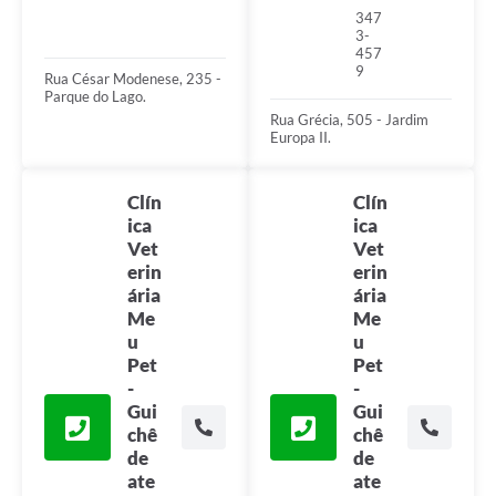
347
3-
457
9
Rua César Modenese, 235 -
Parque do Lago.
Rua Grécia, 505 - Jardim
Europa II.
Clín
Clín
ica
ica
Vet
Vet
erin
erin
ária
ária
Me
Me
u
u
Pet
Pet
-
-
Gui
Gui
chê
chê
de
de
ate
ate