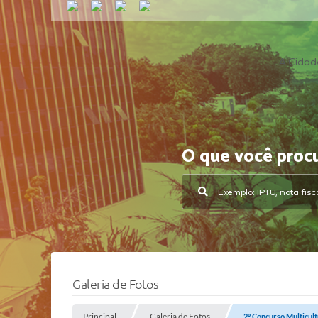
A Cidad
O que você proc
Galeria de Fotos
Principal
Galeria de Fotos
2º Concurso Multicult