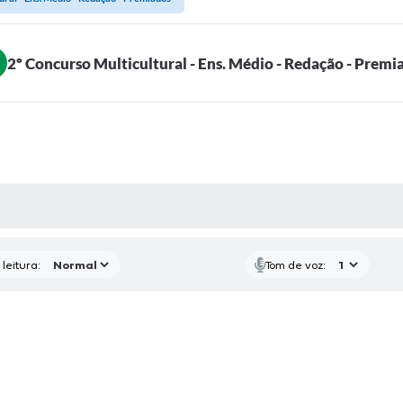
2º Concurso Multicultural - Ens. Médio - Redação - Premi
AS MÍDIAS
leitura:
Tom de voz: