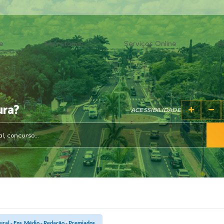
e
Secretarias
Serviços Online
O
ura?
ACESSIBILIDADE
ural - Ens. Médio - Redação - Premiados