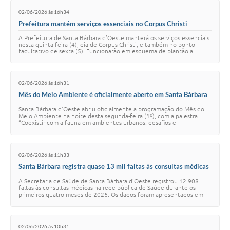
02/06/2026 às 16h34
Jornal
Prefeitura mantém serviços essenciais no Corpus Christi
Agenda
A Prefeitura de Santa Bárbara d’Oeste manterá os serviços essenciais
nesta quinta-feira (4), dia de Corpus Christi, e também no ponto
facultativo de sexta (5). Funcionarão em esquema de plantão a
Contato
Guarda Municipal, o DAE …
Plano Municipal de Segurança Pública
02/06/2026 às 16h31
Plano de Contratações Anuais
Mês do Meio Ambiente é oficialmente aberto em Santa Bárbara
d’Oeste
Santa Bárbara d’Oeste abriu oficialmente a programação do Mês do
Meio Ambiente na noite desta segunda-feira (1º), com a palestra
“Coexistir com a fauna em ambientes urbanos: desafios e
oportunidades”, ministrada pela bió…
02/06/2026 às 11h33
Santa Bárbara registra quase 13 mil faltas às consultas médicas
no primeiro quadrimestre de 2026
A Secretaria de Saúde de Santa Bárbara d’Oeste registrou 12.908
faltas às consultas médicas na rede pública de Saúde durante os
primeiros quatro meses de 2026. Os dados foram apresentados em
audiência pública realizada n…
02/06/2026 às 10h31