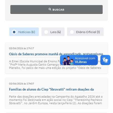
Parcerias com Organização da Sociedade Civil (OSC)
BUSCAR
Conselhos Municipais
Lei Aldir Blanc
Cartas de Serviço ao Usuário
Notícias (6)
Leis (4)
Diário Oficial (1)
Publicidade
02/06/2026 às 17h17
Principal
Oásis de Saberes promove manhã de aprendizado, protagonismo
estudantil e integração com a comunidade
Galeria de Fotos
A Emei (Escola Municipal de Ensino Fundamental e Educação Infantil)
“Profª Maria Augusta Canto Camargo Bilia”, localizada no Parque
Planalto, foi palco de mais uma edição do projeto “Oásis de Saberes:
Notícias
Ecos do Futuro – Co…
Galeria de Vídeos
02/06/2026 às 17h07
Famílias de alunos do Ciep “Sbravatti” retiram doações da
Legislação
Campanha do Agasalho
Parte das doações arrecadadas na Campanha do Agasalho 2026 até o
Links
momento foi destinada em ação social no Ciep “Therezinha Pacheco
Sbravatti”, no Jardim Europa, nesta terça-feira (2). As doações foram
organizadas por cate…
Enquete