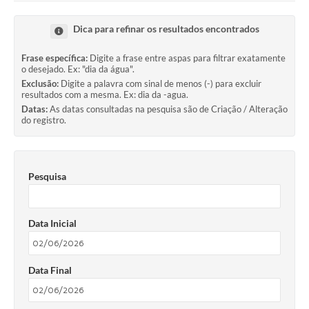
Ouvidoria
Dica para refinar os resultados encontrados
Transparência
Frase específica:
Digite a frase entre aspas para filtrar exatamente
Programa de Incentivo ao Desenvolvimento
o desejado. Ex: "dia da água".
Exclusão:
Digite a palavra com sinal de menos (-) para excluir
Legislação
resultados com a mesma. Ex: dia da -agua.
Datas:
As datas consultadas na pesquisa são de Criação / Alteração
do registro.
Covid-19
Imóveis
Protocolo
Pesquisa
Doação CMDCA
Data Inicial
Utilidades
Certidão Negativa de Empresa
Data Final
Certidão Negativa de Imóvel