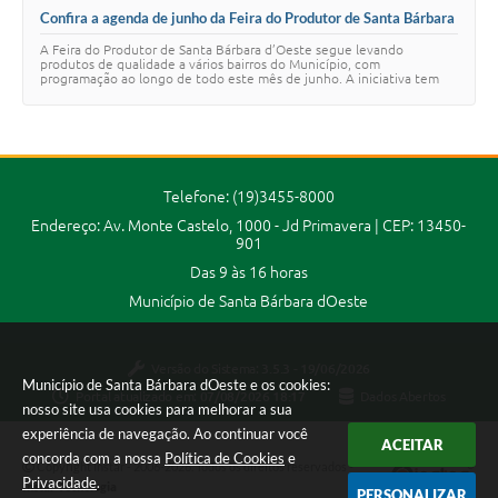
Confira a agenda de junho da Feira do Produtor de Santa Bárbara
d’Oeste
A Feira do Produtor de Santa Bárbara d’Oeste segue levando
produtos de qualidade a vários bairros do Município, com
programação ao longo de todo este mês de junho. A iniciativa tem
como objetivo fortalecer o vínculo entr…
Telefone: (19)3455-8000
Endereço: Av. Monte Castelo, 1000 - Jd Primavera | CEP: 13450-
901
Das 9 às 16 horas
Município de Santa Bárbara dOeste
Versão do Sistema:
3.5.3 - 19/06/2026
Município de Santa Bárbara dOeste e os cookies:
Portal atualizado em:
07/08/2026 18:17
Dados Abertos
nosso site usa cookies para melhorar a sua
experiência de navegação. Ao continuar você
ACEITAR
concorda com a nossa
Política de Cookies
e
Copyright Instar - 2006-2026. Todos os direitos reservados -
Privacidade
.
Instar Tecnologia
PERSONALIZAR