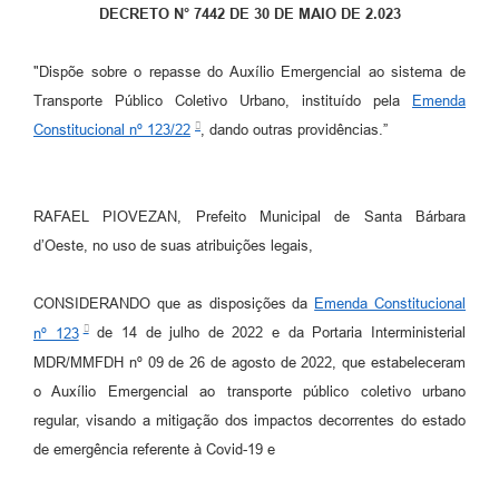
Parcerias com Organização da Sociedade Civil (OSC)
DECRETO N° 7442 DE 30 DE MAIO DE 2.023
Conselhos Municipais
"Dispõe sobre o repasse do Auxílio Emergencial ao sistema de
Lei Aldir Blanc
Transporte Público Coletivo Urbano, instituído pela
Emenda
Constitucional nº 123/22
, dando outras providências.”
Cartas de Serviço ao Usuário
Publicidade
RAFAEL PIOVEZAN, Prefeito Municipal de Santa Bárbara
Principal
d’Oeste, no uso de suas atribuições legais,
Galeria de Fotos
CONSIDERANDO que as disposições da
Emenda Constitucional
Notícias
nº 123
de 14 de julho de 2022 e da Portaria Interministerial
Galeria de Vídeos
MDR/MMFDH nº 09 de 26 de agosto de 2022, que estabeleceram
o Auxílio Emergencial ao transporte público coletivo urbano
Legislação
regular, visando a mitigação dos impactos decorrentes do estado
Links
de emergência referente à Covid-19 e
Enquete