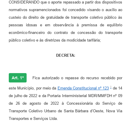
CONSIDERANDO que o aporte repassado a partir dos dispositivos
Jornal
normativos supramencionados foi concedido visando o auxílio ao
custeio do direito de gratuidade de transporte coletivo público às
Agenda
pessoas idosas e em observância à premissa de equilíbrio
Contato
econômico-financeiro do contrato de concessão do transporte
público coletivo e às diretrizes da modicidade tarifária;
Plano Municipal de Segurança Pública
Plano de Contratações Anuais
DECRETA:
Art. 1º
Fica autorizado o repasse do recurso recebido por
este Município, por meio da
Emenda Constitucional nº 123
de 14
de julho de 2022 e da Portaria Interministerial MDR/MMFDH nº 09
de 26 de agosto de 2022 à Concessionária do Serviço de
Transporte Coletivo Urbano de Santa Bárbara d’Oeste, Nova Via
Transportes e Serviços Ltda.