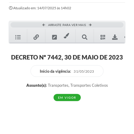
Ouvidoria
Atualizado em: 14/07/2025 às 14h02
Transparência
ARRASTE PARA VER MAIS
Programa de Incentivo ao Desenvolvimento
Legislação
Covid-19
DECRETO Nº 7442, 30 DE MAIO DE 2023
Imóveis
Início da vigência:
31/05/2023
Protocolo
Assunto(s):
Transportes, Transportes Coletivos
Doação CMDCA
EM VIGOR
Utilidades
Certidão Negativa de Empresa
Certidão Negativa de Imóvel