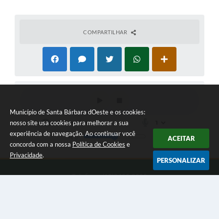
COMPARTILHAR
Município de Santa Bárbara dOeste e os cookies:
nosso site usa cookies para melhorar a sua
experiência de navegação. Ao continuar você
ACEITAR
concorda com a nossa
Política de Cookies
e
Privacidade
.
PERSONALIZAR
Telefone: (19)3455-8000
Endereço: Av. Monte Castelo, 1000 - Jd Primavera | CEP: 13450-
901
Das 9 às 16 horas