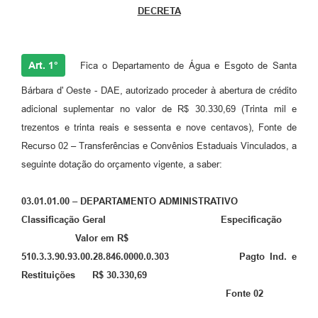
DECRETA
Jornal
Agenda
Art. 1°
Fica o Departamento de Água e Esgoto de Santa
Contato
Bárbara d' Oeste - DAE, autorizado proceder à abertura de crédito
Plano Municipal de Segurança Pública
adicional suplementar no valor de R$ 30.330,69 (Trinta mil e
trezentos e trinta reais e sessenta e nove centavos), Fonte de
Plano de Contratações Anuais
Recurso 02 – Transferências e Convênios Estaduais Vinculados, a
seguinte dotação do orçamento vigente, a saber:
03.01.01.00 – DEPARTAMENTO ADMINISTRATIVO
Classificação Geral Especificação
Valor em R$
510.3.3.90.93.00.28.846.0000.0.303 Pagto Ind. e
Restituições R$ 30.330,69
Fonte 02