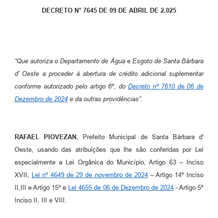
Parcerias com Organização da Sociedade Civil (OSC)
DECRETO N° 7645 DE 09 DE ABRIL DE 2.025
Conselhos Municipais
Lei Aldir Blanc
Cartas de Serviço ao Usuário
“Que autoriza o Departamento de Água e Esgoto de Santa Bárbara
d' Oeste a proceder à abertura de crédito adicional suplementar
Publicidade
conforme autorizado pelo artigo 6º, do
Decreto nº 7610 de 06 de
Principal
Dezembro de 2024
e da outras providências”.
Galeria de Fotos
Notícias
RAFAEL PIOVEZAN
, Prefeito Municipal de Santa Bárbara d'
Oeste, usando das atribuições que lhe são conferidas por Lei
Galeria de Vídeos
especialmente a Lei Orgânica do Município, Artigo 63 – Inciso
Legislação
XVII,
Lei nº 4649 de 29 de novembro de 2024
– Artigo 14º Inciso
II,III e Artigo 15º e
Lei 4655 de 06 de Dezembro de 2024
- Artigo 5º
Links
Inciso II, III e VIII.
Enquete