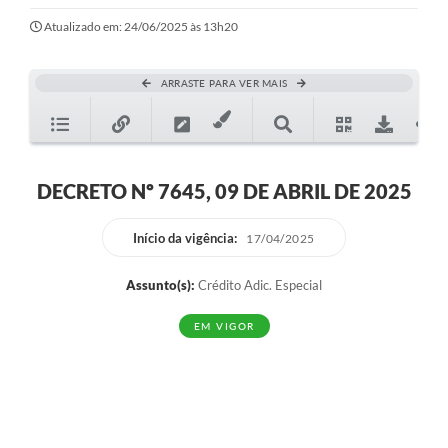
Ouvidoria
Atualizado em: 24/06/2025 às 13h20
Transparência
ARRASTE PARA VER MAIS
Programa de Incentivo ao Desenvolvimento
Legislação
Covid-19
DECRETO Nº 7645, 09 DE ABRIL DE 2025
Imóveis
Início da vigência:
17/04/2025
Protocolo
Assunto(s):
Crédito Adic. Especial
Doação CMDCA
EM VIGOR
Utilidades
Certidão Negativa de Empresa
Certidão Negativa de Imóvel