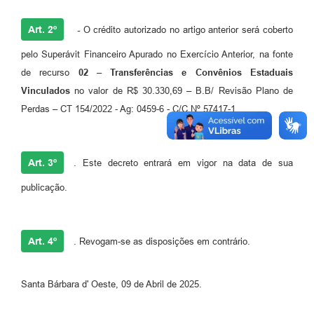
Art. 2º
-
O crédito autorizado no artigo anterior será coberto
pelo Superávit Financeiro Apurado no Exercício Anterior, na fonte
de recurso
02 – Transferências e Convênios Estaduais
Vinculados
no valor de R$ 30.330,69 – B.B/ Revisão Plano de
Perdas – CT 154/2022 - Ag: 0459-6 - C/C Nº 57417-1.
Art. 3º
. Este decreto entrará em vigor na data de sua
publicação.
Art. 4º
. Revogam-se as disposições em contrário.
Santa Bárbara d' Oeste, 09 de Abril de 2025.