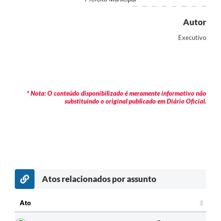
Jornal
Autor
Agenda
Executivo
Contato
Plano Municipal de Segurança Pública
Plano de Contratações Anuais
* Nota: O conteúdo disponibilizado é meramente informativo não
substituindo o original publicado em Diário Oficial.
Atos relacionados por assunto
Ato
Ato