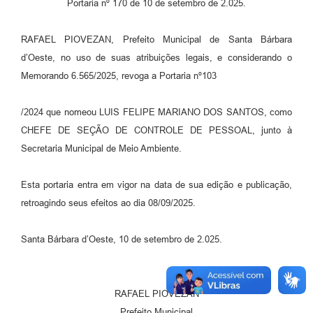
Parcerias com Organização da Sociedade Civil (OSC)
Portaria nº 170 de 10 de setembro de 2.025.
Conselhos Municipais
RAFAEL PIOVEZAN, Prefeito Municipal de Santa Bárbara
Lei Aldir Blanc
d’Oeste, no uso de suas atribuições legais, e considerando o
Memorando 6.565/2025, revoga a Portaria nº103
Cartas de Serviço ao Usuário
Publicidade
/2024 que nomeou LUIS FELIPE MARIANO DOS SANTOS, como
CHEFE DE SEÇÃO DE CONTROLE DE PESSOAL, junto à
Principal
Secretaria Municipal de Meio Ambiente.
Galeria de Fotos
Esta portaria entra em vigor na data de sua edição e publicação,
Notícias
retroagindo seus efeitos ao dia 08/09/2025.
Galeria de Vídeos
Santa Bárbara d’Oeste, 10 de setembro de 2.025.
Legislação
Links
RAFAEL PIOVEZAN
Enquete
Prefeito Municipal