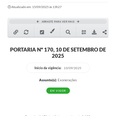
Ouvidoria
Atualizado em: 15/09/2025 às 13h27
Transparência
ARRASTE PARA VER MAIS
Programa de Incentivo ao Desenvolvimento
Legislação
Covid-19
PORTARIA Nº 170, 10 DE SETEMBRO DE
2025
Imóveis
Protocolo
Início da vigência:
10/09/2025
Doação CMDCA
Assunto(s):
Exonerações
Utilidades
EM VIGOR
Certidão Negativa de Empresa
Certidão Negativa de Imóvel