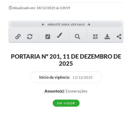
Ouvidoria
Atualizado em: 18/12/2025 às 13h59
Transparência
ARRASTE PARA VER MAIS
Programa de Incentivo ao Desenvolvimento
Legislação
Covid-19
PORTARIA Nº 201, 11 DE DEZEMBRO DE
2025
Imóveis
Protocolo
Início da vigência:
11/12/2025
Doação CMDCA
Assunto(s):
Exonerações
Utilidades
EM VIGOR
Certidão Negativa de Empresa
Certidão Negativa de Imóvel