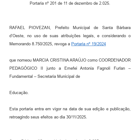
Parcerias com Organização da Sociedade Civil (OSC)
Portaria nº 201 de 11 de dezembro de 2.025.
Conselhos Municipais
Lei Aldir Blanc
RAFAEL PIOVEZAN, Prefeito Municipal de Santa Bárbara
d’Oeste, no uso de suas atribuições legais, e considerando o
Cartas de Serviço ao Usuário
Memorando 8.750/2025, revoga a
Portaria nº 19/2024
Publicidade
que nomeou MARCIA CRISTINA ARAÚJO como COORDENADOR
Principal
PEDAGÓGICO II junto a Emefei Antonia Fagnoli Furlan –
Galeria de Fotos
Fundamental – Secretaria Municipal de
Notícias
Educação.
Galeria de Vídeos
Esta portaria entra em vigor na data de sua edição e publicação,
Legislação
retroagindo seus efeitos ao dia 30/11/2025.
Links
Enquete