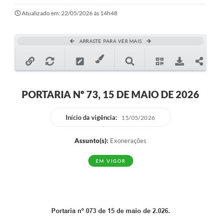
Ouvidoria
Atualizado em: 22/05/2026 às 14h48
Transparência
ARRASTE PARA VER MAIS
Programa de Incentivo ao Desenvolvimento
Legislação
Covid-19
PORTARIA Nº 73, 15 DE MAIO DE 2026
Imóveis
Início da vigência:
15/05/2026
Protocolo
Assunto(s):
Exonerações
Doação CMDCA
EM VIGOR
Utilidades
Certidão Negativa de Empresa
Certidão Negativa de Imóvel
Portaria nº 073 de 15 de maio de 2.026.