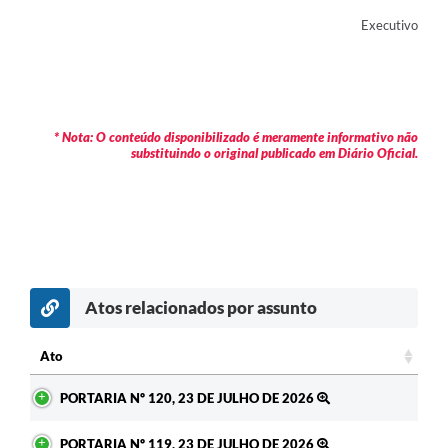
Executivo
Jornal
Agenda
Contato
* Nota: O conteúdo disponibilizado é meramente informativo não
Plano Municipal de Segurança Pública
substituindo o original publicado em Diário Oficial.
Plano de Contratações Anuais
Atos relacionados por assunto
Ato
Ato
PORTARIA Nº 120, 23 DE JULHO DE 2026
PORTARIA Nº 119, 23 DE JULHO DE 2026