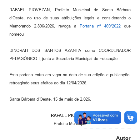
Parcerias com Organização da Sociedade Civil (OSC)
RAFAEL PIOVEZAN, Prefeito Municipal de Santa Bárbara
Conselhos Municipais
d’Oeste, no uso de suas atribuições legais e considerando o
Lei Aldir Blanc
Memorando 2.896/2026, revoga a
Portaria nº 469/2022
que
nomeou
Cartas de Serviço ao Usuário
Publicidade
DINORAH DOS SANTOS AZANHA como COORDENADOR
PEDAGÓGICO I, junto a Secretaria Municipal de Educação.
Principal
Galeria de Fotos
Esta portaria entra em vigor na data de sua edição e publicação,
retroagindo seus efeitos ao dia 12/04/2026.
Notícias
Galeria de Vídeos
Santa Bárbara d’Oeste, 15 de maio de 2.026.
Legislação
RAFAEL PIOVEZAN
Links
Prefeito Municipal
Enquete
Autor