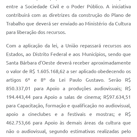
entre a Sociedade Civil e o Poder Público. A iniciativa
Jornal
contribuirá com as diretrizes da construção do Plano de
Agenda
Trabalho que deverá ser enviado ao Ministério da Cultura
Contato
para liberação dos recursos.
Plano Municipal de Segurança Pública
Com a aplicação da lei, a União repassará recursos aos
Estados, ao Distrito Federal e aos Municípios, sendo que
Plano de Contratações Anuais
Santa Bárbara d’Oeste deverá receber aproximadamente
o valor de R$ 1.605.168,62 a ser aplicado obedecendo os
artigos 6º e 8º da Lei Paulo Gustavo. Serão R$
850.337,01 para Apoio a produções audiovisuais; R$
194.443,44 para Apoio a salas de cinema; R$97.634,51
para Capacitação, formação e qualificação no audiovisual,
apoio a cineclubes e a festivais e mostras; e R$
462.753,66 para Apoio às demais áreas da cultura que
não o audiovisual, segundo estimativas realizadas pelo