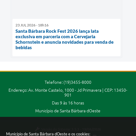
23 JUL 2026 - 18h16
Santa Bárbara Rock Fest 2026 lança lata
exclusiva em parceria com a Cervejaria
Schornstein e anuncia novidades para venda de
bebidas
Telefone: (19)3455-8000
Endereço: Av. Monte Castelo, 1000 - Jd Primavera | CEP: 13450-
901
Das 9 às 16 horas
Município de Santa Bárbara dOeste
Versão do Sistema:
3.5.3 - 19/06/2026
Município de Santa Bárbara dOeste e os cookies: