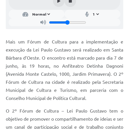
Parcerias com Organização da Sociedade Civil (OSC)
Conselhos Municipais
Lei Aldir Blanc
Cartas de Serviço ao Usuário
Mais um Fórum de Cultura para a implementação e
Publicidade
execução da Lei Paulo Gustavo será realizado em Santa
Principal
Bárbara d’Oeste. O encontro está marcado para dia 7 de
junho, às 19 horas, no Anfiteatro Detinha Dagnoni
Galeria de Fotos
(Avenida Monte Castelo, 1000, Jardim Primavera). O 2º
Notícias
Fórum de Cultura na cidade é realizado pela Secretaria
Municipal de Cultura e Turismo, em parceria com o
Galeria de Vídeos
Conselho Municipal de Política Cultural.
Legislação
O 2º Fórum de Cultura – Lei Paulo Gustavo tem o
Links
objetivo de promover o compartilhamento de ideias e ser
Enquete
um canal de participação social e de trabalho conjunto