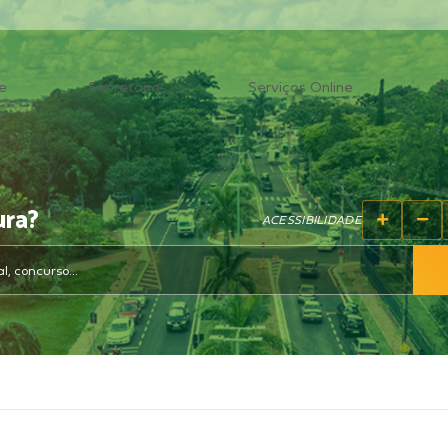
e
Secretarias
Serviços Online
O
ura?
ACESSIBILIDADE