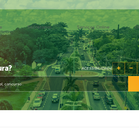
e
Secretarias
Serviços Online
O
ura?
ACESSIBILIDADE