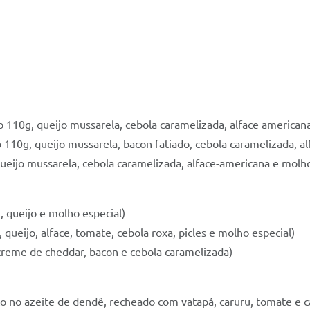
 110g, queijo mussarela, cebola caramelizada, alface americana
110g, queijo mussarela, bacon fatiado, cebola caramelizada, al
eijo mussarela, cebola caramelizada, alface-americana e molho
 queijo e molho especial)
queijo, alface, tomate, cebola roxa, picles e molho especial)
creme de cheddar, bacon e cebola caramelizada)
frito no azeite de dendê, recheado com vatapá, caruru, tomate e