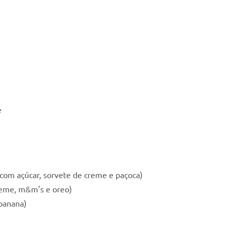
e
 com açúcar, sorvete de creme e paçoca)
creme, m&m's e oreo)
 banana)