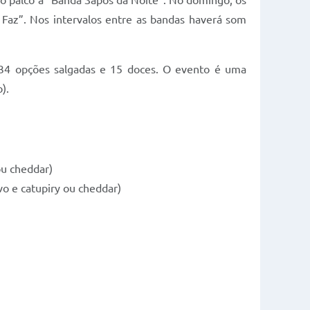
ao palco a “Banda Sapos da Noite”. No domingo, os
Faz”. Nos intervalos entre as bandas haverá som
o 34 opções salgadas e 15 doces. O evento é uma
).
ou cheddar)
vo e catupiry ou cheddar)