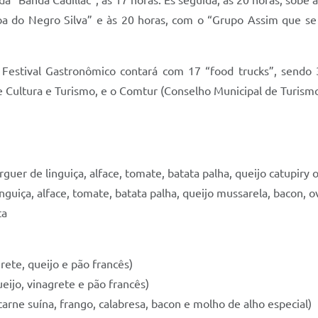
 “Banda Cadillac”, às 17 horas. Es seguida, às 20 horas, sobe 
do Negro Silva” e às 20 horas, com o “Grupo Assim que se 
o Festival Gastronômico contará com 17 “food trucks”, send
de Cultura e Turismo, e o Comtur (Conselho Municipal de Turismo
er de linguiça, alface, tomate, batata palha, queijo catupiry 
uiça, alface, tomate, batata palha, queijo mussarela, bacon, o
ta
grete, queijo e pão francês)
ueijo, vinagrete e pão francês)
arne suína, frango, calabresa, bacon e molho de alho especial)