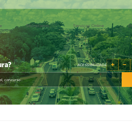
e
Secretarias
Serviços Online
O
ura?
ACESSIBILIDADE