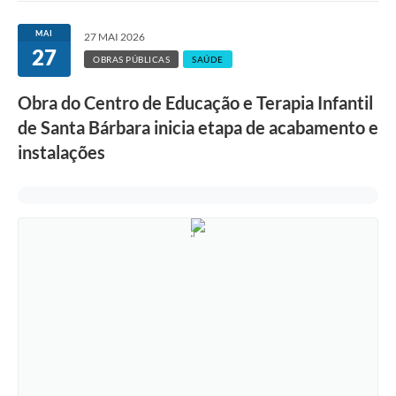
Ouvidoria
MAI
27 MAI 2026
27
Transparência
OBRAS PÚBLICAS
SAÚDE
Programa de Incentivo ao Desenvolvimento
Obra do Centro de Educação e Terapia Infantil
Legislação
de Santa Bárbara inicia etapa de acabamento e
instalações
Covid-19
Imóveis
Protocolo
Doação CMDCA
Utilidades
Certidão Negativa de Empresa
Certidão Negativa de Imóvel