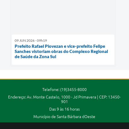
09 JUN 2026 - 09h19
Prefeito Rafael Piovezan e vice-prefeito Felipe
Sanches vistoriam obras do Complexo Regional
de Saúde da Zona Sul
Telefone: (19)3455-8000
Endereço: Av. Monte Castelo, 1000 - Jd Primavera | CEP: 13450-
901
Das 9 às 16 horas
Município de Santa Bárbara dOeste