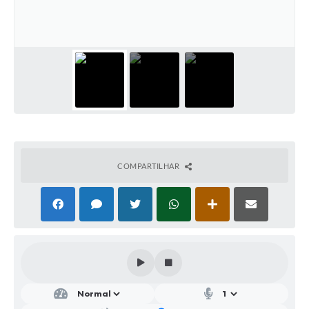
Parcerias com Organização da Sociedade Civil (OSC)
Conselhos Municipais
Lei Aldir Blanc
Cartas de Serviço ao Usuário
Publicidade
Principal
Galeria de Fotos
COMPARTILHAR
Notícias
Galeria de Vídeos
Legislação
Links
Enquete