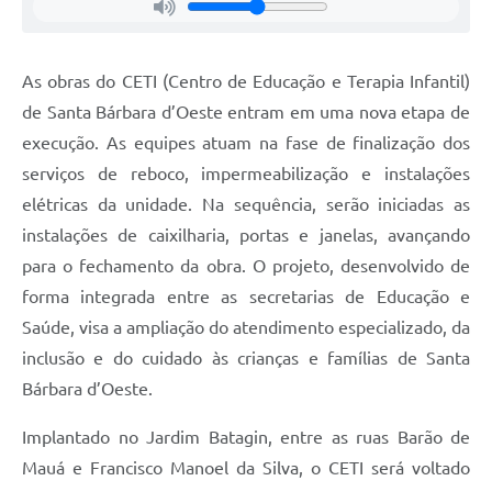
Jornal
Agenda
As obras do CETI (Centro de Educação e Terapia Infantil)
de Santa Bárbara d’Oeste entram em uma nova etapa de
Contato
execução. As equipes atuam na fase de finalização dos
Plano Municipal de Segurança Pública
serviços de reboco, impermeabilização e instalações
Plano de Contratações Anuais
elétricas da unidade. Na sequência, serão iniciadas as
instalações de caixilharia, portas e janelas, avançando
para o fechamento da obra. O projeto, desenvolvido de
forma integrada entre as secretarias de Educação e
Saúde, visa a ampliação do atendimento especializado, da
inclusão e do cuidado às crianças e famílias de Santa
Bárbara d’Oeste.
Implantado no Jardim Batagin, entre as ruas Barão de
Mauá e Francisco Manoel da Silva, o CETI será voltado