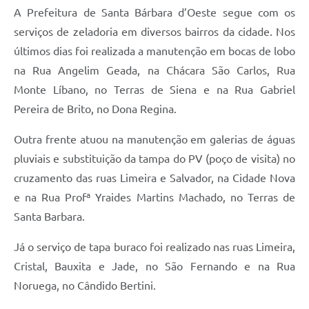
A Prefeitura de Santa Bárbara d’Oeste segue com os
Jornal
serviços de zeladoria em diversos bairros da cidade. Nos
Agenda
últimos dias foi realizada a manutenção em bocas de lobo
na Rua Angelim Geada, na Chácara São Carlos, Rua
Contato
Monte Líbano, no Terras de Siena e na Rua Gabriel
Plano Municipal de Segurança Pública
Pereira de Brito, no Dona Regina.
Plano de Contratações Anuais
Outra frente atuou na manutenção em galerias de águas
pluviais e substituição da tampa do PV (poço de visita) no
cruzamento das ruas Limeira e Salvador, na Cidade Nova
e na Rua Profª Yraides Martins Machado, no Terras de
Santa Barbara.
Já o serviço de tapa buraco foi realizado nas ruas Limeira,
Cristal, Bauxita e Jade, no São Fernando e na Rua
Noruega, no Cândido Bertini.