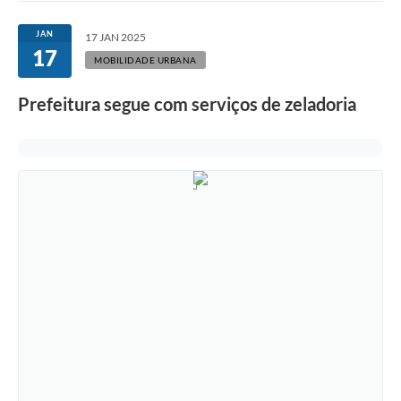
Ouvidoria
JAN
17 JAN 2025
17
Transparência
MOBILIDADE URBANA
Programa de Incentivo ao Desenvolvimento
Prefeitura segue com serviços de zeladoria
Legislação
Covid-19
Imóveis
Protocolo
Doação CMDCA
Utilidades
Certidão Negativa de Empresa
Certidão Negativa de Imóvel