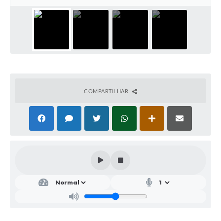
Parcerias com Organização da Sociedade Civil (OSC)
Conselhos Municipais
Lei Aldir Blanc
Cartas de Serviço ao Usuário
Publicidade
COMPARTILHAR
Principal
Galeria de Fotos
Notícias
Galeria de Vídeos
Legislação
Links
Enquete