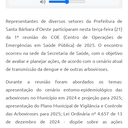
Jornal
Agenda
Representantes de diversos setores da Prefeitura de
Santa Bárbara d’Oeste participaram nesta terça-feira (21)
Contato
da 1ª reunião do COE (Centro de Operações de
Plano Municipal de Segurança Pública
Emergências em Saúde Pública) de 2025. O encontro
Plano de Contratações Anuais
ocorreu na sede da Secretaria de Saúde, com o objetivo
de avaliar e planejar ações, de acordo com o cenário atual
de transmissão da dengue e de outras arboviroses.
Durante a reunião foram abordados os temas:
apresentação do cenário entomo-epidemiológico das
arboviroses no Município em 2024 e projeção para 2025;
apresentação do Plano Municipal de Vigilância e Controle
das Arboviroses para 2025; Lei Ordinária nº 4.657 de 13
de dezembro de 2024 - dispõe sobre as ações