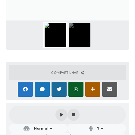
Parcerias com Organização da Sociedade Civil (OSC)
Conselhos Municipais
Lei Aldir Blanc
Cartas de Serviço ao Usuário
Publicidade
Principal
Galeria de Fotos
COMPARTILHAR
Notícias
Galeria de Vídeos
Legislação
Links
Enquete