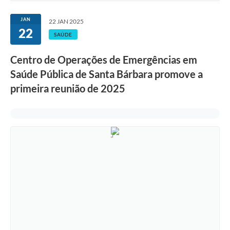
Ouvidoria
JAN
22 JAN 2025
22
Transparência
SAÚDE
Programa de Incentivo ao Desenvolvimento
Centro de Operações de Emergências em
Legislação
Saúde Pública de Santa Bárbara promove a
primeira reunião de 2025
Covid-19
Imóveis
Protocolo
Doação CMDCA
Utilidades
Certidão Negativa de Empresa
Certidão Negativa de Imóvel