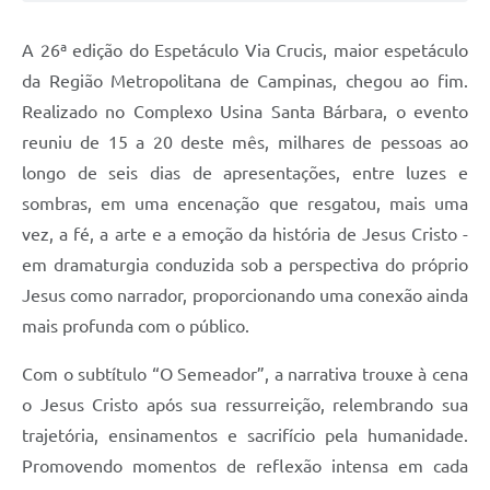
Jornal
A 26ª edição do Espetáculo Via Crucis, maior espetáculo
Agenda
da Região Metropolitana de Campinas, chegou ao fim.
Realizado no Complexo Usina Santa Bárbara, o evento
Contato
reuniu de 15 a 20 deste mês, milhares de pessoas ao
Plano Municipal de Segurança Pública
longo de seis dias de apresentações, entre luzes e
Plano de Contratações Anuais
sombras, em uma encenação que resgatou, mais uma
vez, a fé, a arte e a emoção da história de Jesus Cristo -
em dramaturgia conduzida sob a perspectiva do próprio
Jesus como narrador, proporcionando uma conexão ainda
mais profunda com o público.
Com o subtítulo “O Semeador”, a narrativa trouxe à cena
o Jesus Cristo após sua ressurreição, relembrando sua
trajetória, ensinamentos e sacrifício pela humanidade.
Promovendo momentos de reflexão intensa em cada