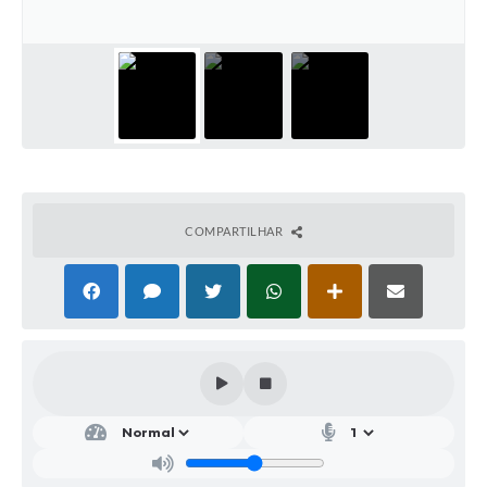
Parcerias com Organização da Sociedade Civil (OSC)
Conselhos Municipais
Lei Aldir Blanc
Cartas de Serviço ao Usuário
Publicidade
Principal
COMPARTILHAR
Galeria de Fotos
Notícias
Galeria de Vídeos
Legislação
Links
Enquete