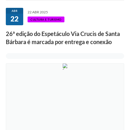
Ouvidoria
ABR
22 ABR 2025
22
Transparência
CULTURA E TURISMO
Programa de Incentivo ao Desenvolvimento
26ª edição do Espetáculo Via Crucis de Santa
Legislação
Bárbara é marcada por entrega e conexão
Covid-19
Imóveis
Protocolo
Doação CMDCA
Utilidades
Certidão Negativa de Empresa
Certidão Negativa de Imóvel