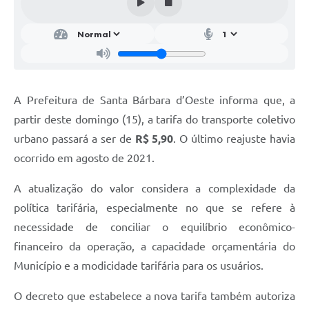
Parcerias com Organização da Sociedade Civil (OSC)
Conselhos Municipais
Lei Aldir Blanc
Cartas de Serviço ao Usuário
A Prefeitura de Santa Bárbara d’Oeste informa que, a
Publicidade
partir deste domingo (15), a tarifa do transporte coletivo
Principal
urbano passará a ser de
R$ 5,90
. O último reajuste havia
ocorrido em agosto de 2021.
Galeria de Fotos
A atualização do valor considera a complexidade da
Notícias
política tarifária, especialmente no que se refere à
Galeria de Vídeos
necessidade de conciliar o equilíbrio econômico-
Legislação
financeiro da operação, a capacidade orçamentária do
Município e a modicidade tarifária para os usuários.
Links
O decreto que estabelece a nova tarifa também autoriza
Enquete