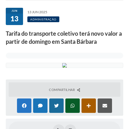
Ouvidoria
JUN
13 JUN 2025
13
Transparência
ADMINISTRAÇÃO
Programa de Incentivo ao Desenvolvimento
Tarifa do transporte coletivo terá novo valor a
Legislação
partir de domingo em Santa Bárbara
Covid-19
Imóveis
Protocolo
Doação CMDCA
COMPARTILHAR
Utilidades
Certidão Negativa de Empresa
Certidão Negativa de Imóvel