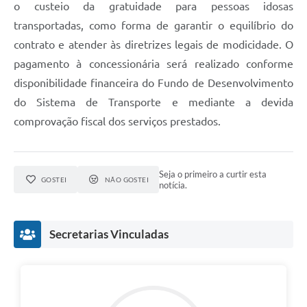
o custeio da gratuidade para pessoas idosas
Jornal
transportadas, como forma de garantir o equilíbrio do
Agenda
contrato e atender às diretrizes legais de modicidade. O
pagamento à concessionária será realizado conforme
Contato
disponibilidade financeira do Fundo de Desenvolvimento
Plano Municipal de Segurança Pública
do Sistema de Transporte e mediante a devida
comprovação fiscal dos serviços prestados.
Plano de Contratações Anuais
Seja o primeiro a curtir esta
GOSTEI
NÃO GOSTEI
notícia.
Secretarias Vinculadas