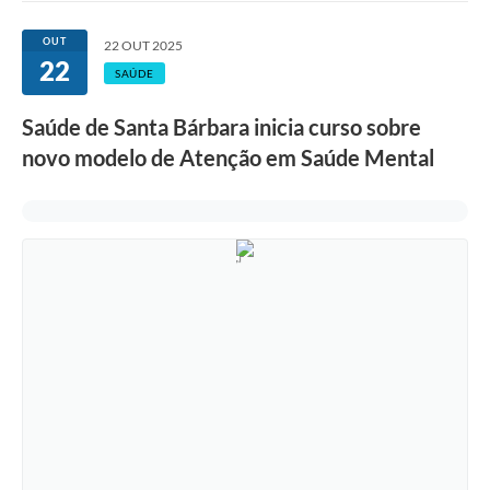
Ouvidoria
OUT
22 OUT 2025
22
Transparência
SAÚDE
Programa de Incentivo ao Desenvolvimento
Saúde de Santa Bárbara inicia curso sobre
Legislação
novo modelo de Atenção em Saúde Mental
Covid-19
Imóveis
Protocolo
Doação CMDCA
Utilidades
Certidão Negativa de Empresa
Certidão Negativa de Imóvel