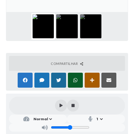
Parcerias com Organização da Sociedade Civil (OSC)
Conselhos Municipais
Lei Aldir Blanc
Cartas de Serviço ao Usuário
Publicidade
Principal
COMPARTILHAR
Galeria de Fotos
Notícias
Galeria de Vídeos
Legislação
Links
Enquete