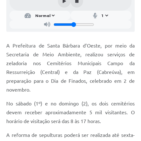
Parcerias com Organização da Sociedade Civil (OSC)
Conselhos Municipais
Lei Aldir Blanc
Cartas de Serviço ao Usuário
A Prefeitura de Santa Bárbara d’Oeste, por meio da
Publicidade
Secretaria de Meio Ambiente, realizou serviços de
Principal
zeladoria nos Cemitérios Municipais Campo da
Ressurreição (Central) e da Paz (Cabreúva), em
Galeria de Fotos
preparação para o Dia de Finados, celebrado em 2 de
Notícias
novembro.
Galeria de Vídeos
No sábado (1º) e no domingo (2), os dois cemitérios
Legislação
devem receber aproximadamente 5 mil visitantes. O
horário de visitação será das 8 às 17 horas.
Links
A reforma de sepulturas poderá ser realizada até sexta-
Enquete