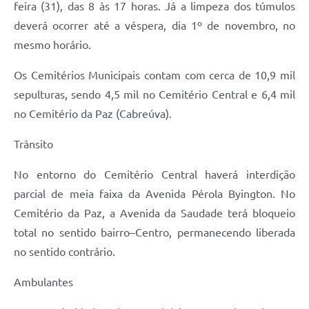
feira (31), das 8 às 17 horas. Já a limpeza dos túmulos
Jornal
deverá ocorrer até a véspera, dia 1º de novembro, no
Agenda
mesmo horário.
Contato
Os Cemitérios Municipais contam com cerca de 10,9 mil
sepulturas, sendo 4,5 mil no Cemitério Central e 6,4 mil
Plano Municipal de Segurança Pública
no Cemitério da Paz (Cabreúva).
Plano de Contratações Anuais
Trânsito
No entorno do Cemitério Central haverá interdição
parcial de meia faixa da Avenida Pérola Byington. No
Cemitério da Paz, a Avenida da Saudade terá bloqueio
total no sentido bairro–Centro, permanecendo liberada
no sentido contrário.
Ambulantes