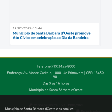
19 NOV 2025 - 15h44
Município de Santa Bárbara d’Oeste promove
Ato Cívico em celebração ao Dia da Bandeira
Telefone: (19)3455-8000
Endereço: Av. Monte Castelo, 1000 - Jd Primavera | CEP: 13450-
901
Das 9 às 16 horas
Município de Santa Bárbara dOeste
Versão do Sistema:
3.5.3 - 19/06/2026
Município de Santa Bárbara dOeste e os cookies:
Portal atualizado em:
07/08/2026 18:17
Dados Abertos