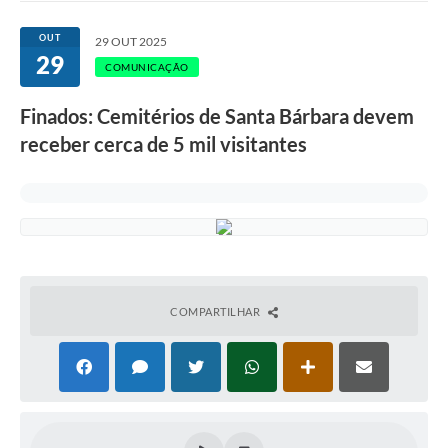
Ouvidoria
OUT
29 OUT 2025
29
Transparência
COMUNICAÇÃO
Programa de Incentivo ao Desenvolvimento
Finados: Cemitérios de Santa Bárbara devem
Legislação
receber cerca de 5 mil visitantes
Covid-19
Imóveis
Protocolo
Doação CMDCA
COMPARTILHAR
Utilidades
Certidão Negativa de Empresa
Certidão Negativa de Imóvel