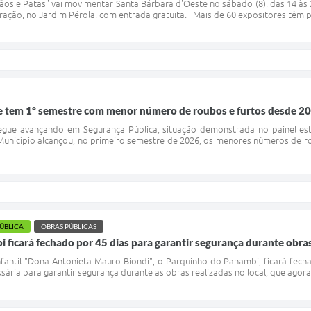
os e Patas" vai movimentar Santa Bárbara d'Oeste no sábado (8), das 14 às 2
gração, no Jardim Pérola, com entrada gratuita. Mais de 60 expositores têm 
e tem 1º semestre com menor número de roubos e furtos desde 2
egue avançando em Segurança Pública, situação demonstrada no painel esta
Município alcançou, no primeiro semestre de 2026, os menores números de 
PÚBLICA
OBRAS PÚBLICAS
ficará fechado por 45 dias para garantir segurança durante obra
fantil "Dona Antonieta Mauro Biondi", o Parquinho do Panambi, ficará fech
essária para garantir segurança durante as obras realizadas no local, que ago