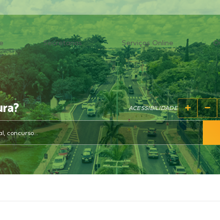
e
Secretarias
Serviços Online
O
ura?
ACESSIBILIDADE