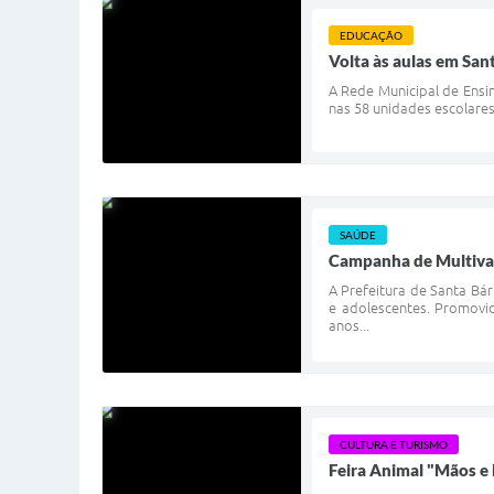
EDUCAÇÃO
Volta às aulas em San
A Rede Municipal de Ensin
nas 58 unidades escolares
SAÚDE
Campanha de Multivac
A Prefeitura de Santa Bá
e adolescentes. Promovid
anos...
CULTURA E TURISMO
Feira Animal "Mãos e