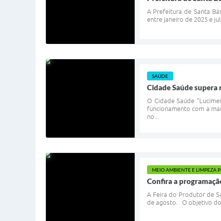
A Prefeitura de Santa Bár
entre janeiro de 2025 e j
SAÚDE
Cidade Saúde supera 
O Cidade Saúde "Lucimei
funcionamento com a marc
no...
MEIO AMBIENTE E LIMPEZA 
Confira a programação
A Feira do Produtor de S
de agosto. O objetivo do