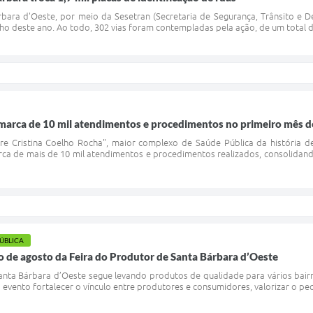
bara d'Oeste, por meio da Sesetran (Secretaria de Segurança, Trânsito e Def
ulho deste ano. Ao todo, 302 vias foram contempladas pela ação, de um total de
marca de 10 mil atendimentos e procedimentos no primeiro mês 
re Cristina Coelho Rocha", maior complexo de Saúde Pública da história d
a de mais de 10 mil atendimentos e procedimentos realizados, consolidand
PÚBLICA
 de agosto da Feira do Produtor de Santa Bárbara d’Oeste
anta Bárbara d’Oeste segue levando produtos de qualidade para vários bai
 evento fortalecer o vínculo entre produtores e consumidores, valorizar o p