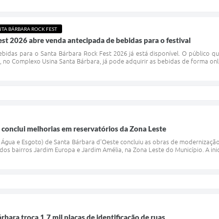
NTA BÁRBARA ROCK FEST
st 2026 abre venda antecipada de bebidas para o festival
idas para o Santa Bárbara Rock Fest 2026 já está disponível. O público que
, no Complexo Usina Santa Bárbara, já pode adquirir as bebidas de forma online
conclui melhorias em reservatórios da Zona Leste
Água e Esgoto) de Santa Bárbara d'Oeste concluiu as obras de modernizaç
 dos bairros Jardim Europa e Jardim Amélia, na Zona Leste do Município. A inic
rbara troca 1,7 mil placas de identificação de ruas