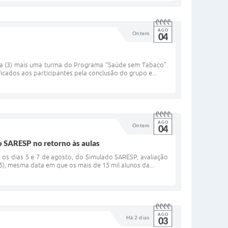
AGO
Ontem
04
ira (3) mais uma turma do Programa “Saúde sem Tabaco”.
icados aos participantes pela conclusão do grupo e...
AGO
Ontem
04
o SARESP no retorno às aulas
 os dias 5 e 7 de agosto, do Simulado SARESP, avaliação
5), mesma data em que os mais de 15 mil alunos da...
AGO
Há 2 dias
03