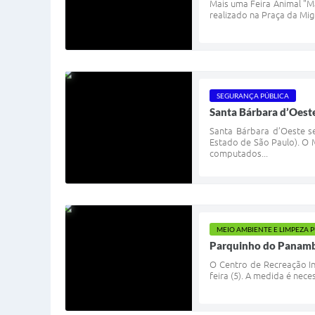
Mais uma Feira Animal "Mã
realizado na Praça da Mi
SEGURANÇA PÚBLICA
Santa Bárbara d’Oest
Santa Bárbara d’Oeste s
Estado de São Paulo). O 
computados...
MEIO AMBIENTE E LIMPEZA 
Parquinho do Panambi 
O Centro de Recreação In
feira (5). A medida é nec