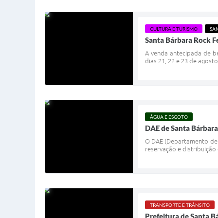
CULTURA E TURISMO
SA
Santa Bárbara Rock Fe
A venda antecipada de beb
dias 21, 22 e 23 de agosto
ÁGUA E ESGOTO
DAE de Santa Bárbara 
O DAE (Departamento de 
reservação e distribuição
TRANSPORTE E TRÂNSITO
Prefeitura de Santa Bá