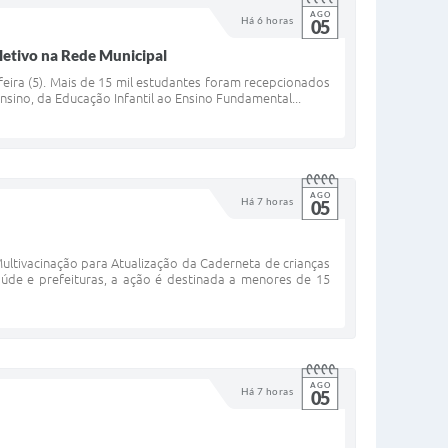
AGO
Há 6 horas
05
 letivo na Rede Municipal
feira (5). Mais de 15 mil estudantes foram recepcionados
sino, da Educação Infantil ao Ensino Fundamental...
AGO
Há 7 horas
05
ultivacinação para Atualização da Caderneta de crianças
úde e prefeituras, a ação é destinada a menores de 15
AGO
Há 7 horas
05