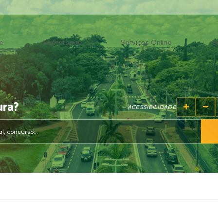
e
Secretarias
Serviços Online
O
ura?
ACESSIBILIDADE