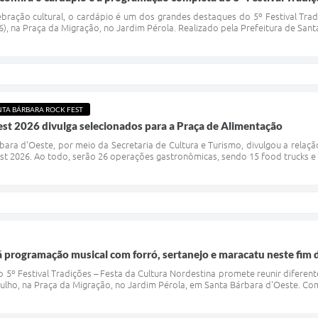
bração cultural, o cardápio é um dos grandes destaques do 5º Festival Trad
), na Praça da Migração, no Jardim Pérola. Realizado pela Prefeitura de Santa
NTA BÁRBARA ROCK FEST
st 2026 divulga selecionados para a Praça de Alimentação
rbara d'Oeste, por meio da Secretaria de Cultura e Turismo, divulgou a rela
st 2026. Ao todo, serão 26 operações gastronômicas, sendo 15 food trucks e
rá programação musical com forró, sertanejo e maracatu neste fi
5º Festival Tradições – Festa da Cultura Nordestina promete reunir diferen
julho, na Praça da Migração, no Jardim Pérola, em Santa Bárbara d'Oeste. Com 