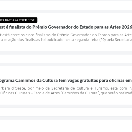
NTA BÁRBARA ROCK FEST
st é finalista do Prêmio Governador do Estado para as Artes 202
 está entre os cinco finalistas do Prêmio Governador do Estado para as Artes 2
 relação dos finalistas foi publicado nesta segunda-feira (20) pela Secretaria 
ograma Caminhos da Cultura tem vagas gratuitas para oficinas em S
rbara d’Oeste, por meio da Secretaria de Cultura e Turismo, está com insc
ficinas Culturais – Escola de Artes “Caminhos da Cultura”, que serão realiz