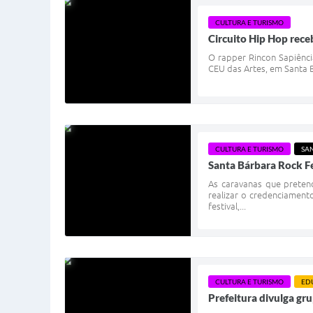
CULTURA E TURISMO
Circuito Hip Hop rece
O rapper Rincon Sapiência
CEU das Artes, em Santa B
CULTURA E TURISMO
SA
Santa Bárbara Rock Fe
As caravanas que preten
realizar o credenciament
festival,...
CULTURA E TURISMO
ED
Prefeitura divulga gru