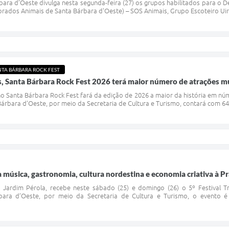
bara d’Oeste divulga nesta segunda-feira (27) os grupos habilitados para o De
rados Animais de Santa Bárbara d'Oeste) – SOS Animais, Grupo Escoteiro Uir
NTA BÁRBARA ROCK FEST
 Santa Bárbara Rock Fest 2026 terá maior número de atrações musi
no Santa Bárbara Rock Fest fará da edição de 2026 a maior da história em núm
Bárbara d’Oeste, por meio da Secretaria de Cultura e Turismo, contará com 64
va música, gastronomia, cultura nordestina e economia criativa à P
 Jardim Pérola, recebe neste sábado (25) e domingo (26) o 5º Festival Tr
bara d’Oeste, por meio da Secretaria de Cultura e Turismo, o evento é 