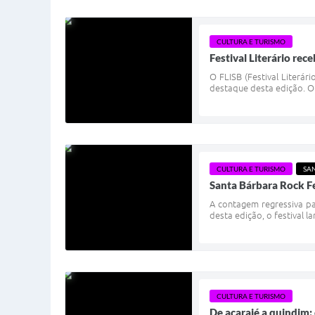
CULTURA E TURISMO
Festival Literário rec
O FLISB (Festival Literá
destaque desta edição. O 
CULTURA E TURISMO
SA
Santa Bárbara Rock Fe
A contagem regressiva pa
desta edição, o festival l
CULTURA E TURISMO
De acarajé a quindim: