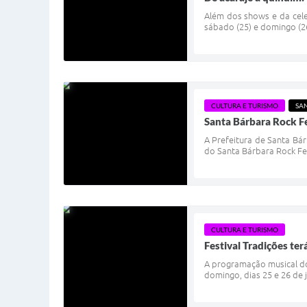
Além dos shows e da cele
sábado (25) e domingo (26
CULTURA E TURISMO
SA
Santa Bárbara Rock Fe
A Prefeitura de Santa Bá
do Santa Bárbara Rock Fe
CULTURA E TURISMO
Festival Tradições te
A programação musical do 
domingo, dias 25 e 26 de 