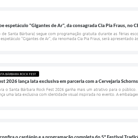
ebe espetáculo "Gigantes de Ar", da consagrada Cia Pia Fraus, no C
rio de Santa Bárbara) segue com programação gratuita durante as férias esco
espetáculo "Gigantes de Ar", da renomada Cia Pia Fraus, será apresentado às
NTA BÁRBARA ROCK FEST
st 2026 lança lata exclusiva em parceria com a Cervejaria Schorns
ra o Santa Bárbara Rock Fest 2026 ganha mais um atrativo para o público. Em
ança uma lata exclusiva com identidade visual inspirada no evento. A embalagem
 confira o cardápio e a programação completa do 5º Festival Tradi