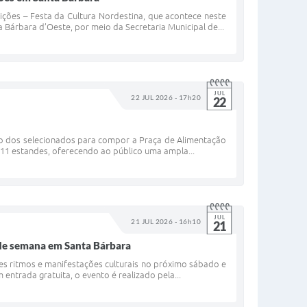
ições – Festa da Cultura Nordestina, que acontece neste
 Bárbara d’Oeste, por meio da Secretaria Municipal de...
JUL
22 JUL 2026 - 17h20
22
ção dos selecionados para compor a Praça de Alimentação
 11 estandes, oferecendo ao público uma ampla...
JUL
21 JUL 2026 - 16h10
21
m de semana em Santa Bárbara
tes ritmos e manifestações culturais no próximo sábado e
entrada gratuita, o evento é realizado pela...