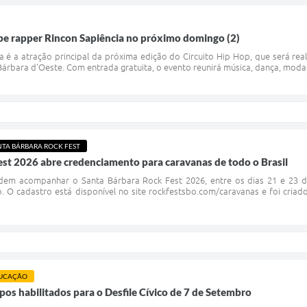
be rapper Rincon Sapiência no próximo domingo (2)
 é a atração principal da próxima edição do Circuito Hip Hop, que será rea
árbara d'Oeste. Com entrada gratuita, o evento reunirá música, dança, moda e
NTA BÁRBARA ROCK FEST
st 2026 abre credenciamento para caravanas de todo o Brasil
dem acompanhar o Santa Bárbara Rock Fest 2026, entre os dias 21 e 23 
o. O cadastro está disponível no site rockfestsbo.com/caravanas e foi criad
UCAÇÃO
pos habilitados para o Desfile Cívico de 7 de Setembro