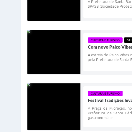
A Prefeitura de Santa Bár
SPASB (Sociedade Proteto
CULTURA E TURISMO
SA
Com novo Palco Vibes,
A estreia do Palco Vibes 
pela Prefeitura de Santa 
CULTURA E TURISMO
Festival Tradições le
A Praça da Migração, no
Prefeitura de Santa Bár
gastronomia e...