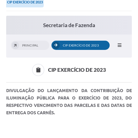
CIP EXERCÍCIO DE 2023
Ouvidoria
Transparência
Secretaria de Fazenda
Programa de Incentivo ao Desenvolvimento
Legislação
PRINCIPAL
CIP EXERCÍCIO DE 2023
Covid-19
Imóveis
CIP EXERCÍCIO DE 2023
Protocolo
DIVULGAÇÃO DO LANÇAMENTO DA CONTRIBUIÇÃO DE
Doação CMDCA
ILUMINAÇÃO PÚBLICA PARA O EXERCÍCIO DE 2023, DO
Utilidades
RESPECTIVO VENCIMENTO DAS PARCELAS E DAS DATAS DE
ENTREGA DOS CARNÊS.
Certidão Negativa de Empresa
Certidão Negativa de Imóvel