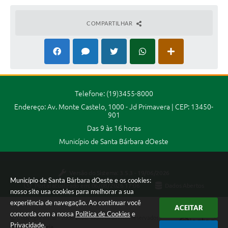
COMPARTILHAR
Telefone: (19)3455-8000
Endereço: Av. Monte Castelo, 1000 - Jd Primavera | CEP: 13450-
901
Das 9 às 16 horas
Município de Santa Bárbara dOeste
Versão do Sistema:
3.5.3 - 19/06/2026
Município de Santa Bárbara dOeste e os cookies:
Portal atualizado em:
06/08/2026 17:06
Dados Abertos
nosso site usa cookies para melhorar a sua
experiência de navegação. Ao continuar você
ACEITAR
concorda com a nossa
Política de Cookies
e
Copyright Instar - 2006-2026. Todos os direitos reservados -
Privacidade
.
Instar Tecnologia