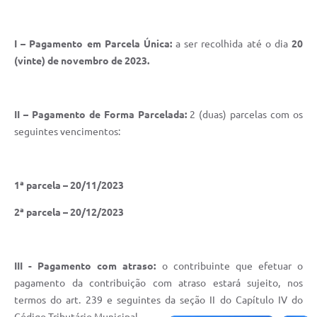
Jornal
I –
Pagamento em
Parcela Única:
a
ser recolhida até o dia
20
Agenda
(vinte) de novembro de 2023.
Contato
Plano Municipal de Segurança Pública
II –
Pagamento de
Forma Parcelada:
2 (duas) parcelas com os
Plano de Contratações Anuais
seguintes vencimentos:
1ª parcela – 20/11/2023
2ª parcela – 20/12/2023
III - Pagamento com atraso:
o contribuinte que efetuar o
pagamento da contribuição com atraso estará sujeito, nos
termos do art. 239 e seguintes da seção II do Capítulo IV do