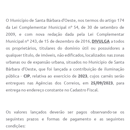
Parcerias com Organização da Sociedade Civil (OSC)
Conselhos Municipais
O Município de Santa Bárbara d’Oeste, nos termos do artigo 174
Lei Aldir Blanc
da Lei Complementar Municipal nº 54, de 30 de setembro de
2009, e com nova redação dada pela Lei Complementar
Cartas de Serviço ao Usuário
Municipal nº 243, de 15 de dezembro de 2016,
DIVULGA
a todos
Publicidade
os proprietários, titulares do domínio útil ou possuidores a
qualquer título, de imóveis, não edificados, localizados nas zonas
Principal
urbanas ou de expansão urbana, situados no Município de Santa
Bárbara d’Oeste, que foi lançada a contribuição de iluminação
Galeria de Fotos
pública -
CIP
, relativa ao exercício de
2023
, cujos carnês serão
Notícias
entregues nas Agências dos Correios, em
25/09/2023
, para
entrega no endereço constante no Cadastro Fiscal.
Galeria de Vídeos
Legislação
Os valores lançados deverão ser pagos observando-se os
Links
seguintes prazos e formas de pagamento e as seguintes
Enquete
condições: