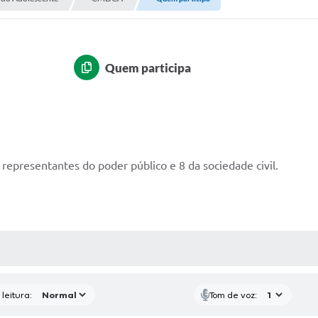
Quem participa
presentantes do poder público e 8 da sociedade civil.
AS MÍDIAS
leitura:
Tom de voz: