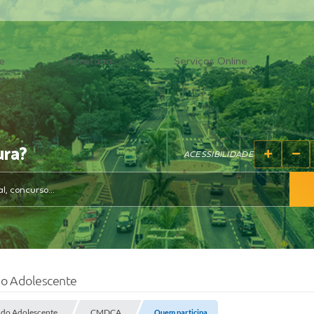
e
Secretarias
Serviços Online
O
ura?
ACESSIBILIDADE
 do Adolescente
e do Adolescente
CMDCA
Quem participa