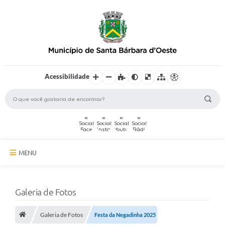
Acessibilidade
MENU
A Cidade
Galeria de Fotos
Secretarias
Galeria de Fotos
Serviços Online
Festa da Negadinha 2025