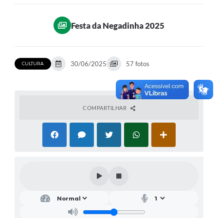
Ouvidoria
Festa da Negadinha 2025
Transparência
Programa de Incentivo ao Desenvolvimento
30/06/2025
57 fotos
CULTURA
Legislação
Covid-19
Imóveis
COMPARTILHAR
Protocolo
Doação CMDCA
Utilidades
Certidão Negativa de Empresa
Certidão Negativa de Imóvel