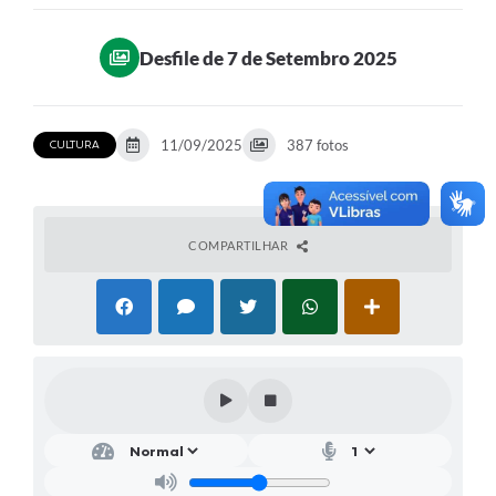
Ouvidoria
Desfile de 7 de Setembro 2025
Transparência
Programa de Incentivo ao Desenvolvimento
11/09/2025
387 fotos
CULTURA
Legislação
Covid-19
Imóveis
COMPARTILHAR
Protocolo
Doação CMDCA
Utilidades
Certidão Negativa de Empresa
Certidão Negativa de Imóvel