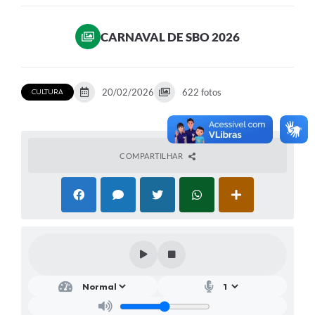
Ouvidoria
CARNAVAL DE SBO 2026
Transparência
Programa de Incentivo ao Desenvolvimento
20/02/2026
622 fotos
CULTURA
Legislação
Covid-19
Imóveis
COMPARTILHAR
Protocolo
Doação CMDCA
Utilidades
Certidão Negativa de Empresa
Certidão Negativa de Imóvel