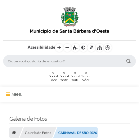
Acessibilidade
MENU
A Cidade
Galeria de Fotos
Secretarias
Galeria de Fotos
Serviços Online
CARNAVAL DE SBO 2026