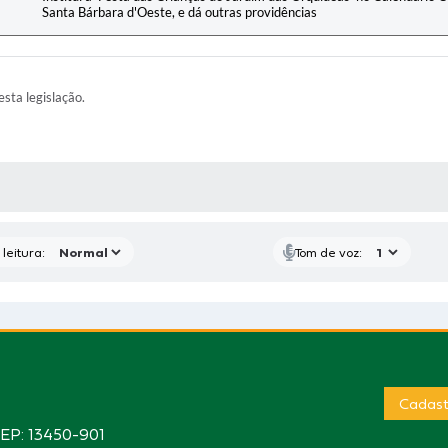
Santa Bárbara d'Oeste, e dá outras providências
esta legislação.
AS MÍDIAS
leitura:
Tom de voz:
Cadast
CEP: 13450-901