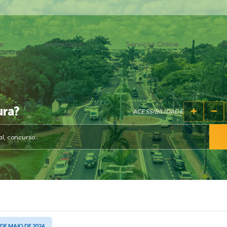
e
Secretarias
Serviços Online
O
ura?
ACESSIBILIDADE
7 DE MAIO DE 2024