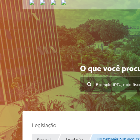
A Cidad
O que você proc
Legislação
Principal
Legislação
LEI ORDINÁRIA Nº 4604, 2