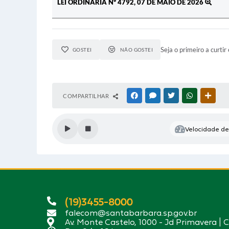
LEI ORDINÁRIA Nº 4792, 07 DE MAIO DE 2026
Seja o primeiro a curtir 
GOSTEI
NÃO GOSTEI
COMPARTILHAR
FACEBOOK
MESSENGER
TWITTER
WHATSAPP
OUTR
Velocidade de 
(19)3455-8000
falecom@santabarbara.sp.gov.br
Av. Monte Castelo, 1000 - Jd Primavera | 