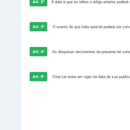
Art. 2º
A data a que se refere o artigo anterior pode
Art. 3º
O evento de que trata esta lei poderá ser com
Art. 4º
As despesas decorrentes da presente lei corr
Art. 5º
Esta Lei entra em vigor na data de sua public