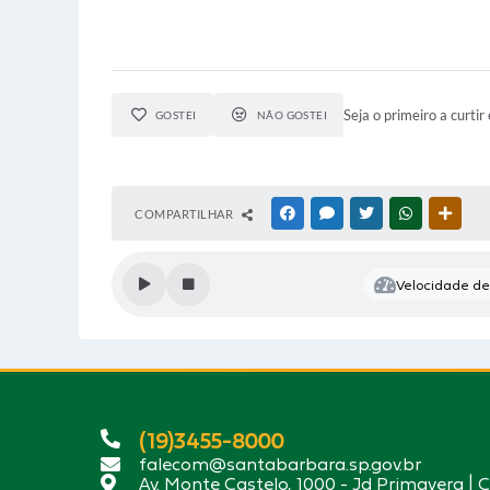
Seja o primeiro a curtir 
GOSTEI
NÃO GOSTEI
COMPARTILHAR
FACEBOOK
MESSENGER
TWITTER
WHATSAPP
OUTR
Velocidade de 
(19)3455-8000
falecom@santabarbara.sp.gov.br
Av. Monte Castelo, 1000 - Jd Primavera | 