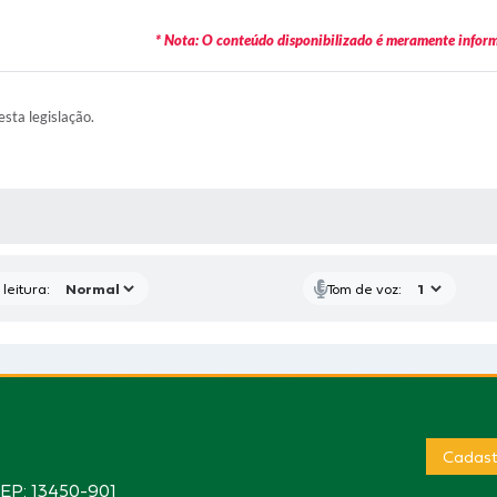
* Nota: O conteúdo disponibilizado é meramente informa
esta legislação.
AS MÍDIAS
leitura:
Tom de voz:
Cadast
CEP: 13450-901