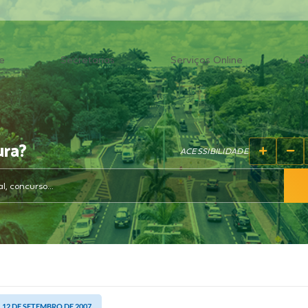
e
Secretarias
Serviços Online
O
ura?
ACESSIBILIDADE
 12 DE SETEMBRO DE 2007