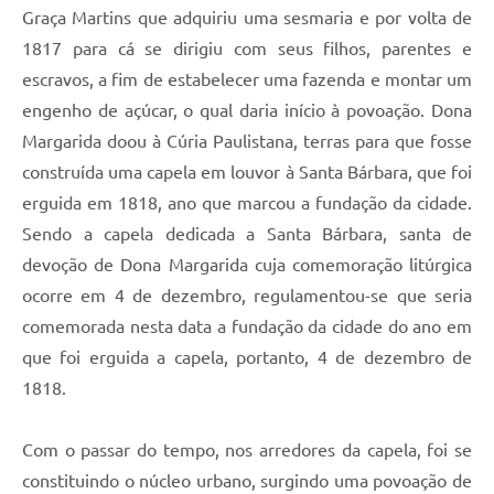
Parcerias com Organização da Sociedade Civil (OSC)
Graça Martins que adquiriu uma sesmaria e por volta de
1817 para cá se dirigiu com seus filhos, parentes e
Conselhos Municipais
escravos, a fim de estabelecer uma fazenda e montar um
Lei Aldir Blanc
engenho de açúcar, o qual daria início à povoação. Dona
Cartas de Serviço ao Usuário
Margarida doou à Cúria Paulistana, terras para que fosse
construída uma capela em louvor à Santa Bárbara, que foi
Publicidade
erguida em 1818, ano que marcou a fundação da cidade.
Principal
Sendo a capela dedicada a Santa Bárbara, santa de
Galeria de Fotos
devoção de Dona Margarida cuja comemoração litúrgica
ocorre em 4 de dezembro, regulamentou-se que seria
Notícias
comemorada nesta data a fundação da cidade do ano em
Galeria de Vídeos
que foi erguida a capela, portanto, 4 de dezembro de
1818.
Legislação
Links
Com o passar do tempo, nos arredores da capela, foi se
Enquete
constituindo o núcleo urbano, surgindo uma povoação de