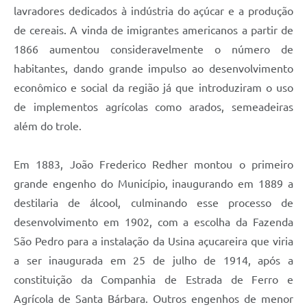
lavradores dedicados à indústria do açúcar e a produção
Jornal
de cereais. A vinda de imigrantes americanos a partir de
Agenda
1866 aumentou consideravelmente o número de
habitantes, dando grande impulso ao desenvolvimento
Contato
econômico e social da região já que introduziram o uso
Plano Municipal de Segurança Pública
de implementos agrícolas como arados, semeadeiras
Plano de Contratações Anuais
além do trole.
Em 1883, João Frederico Redher montou o primeiro
grande engenho do Município, inaugurando em 1889 a
destilaria de álcool, culminando esse processo de
desenvolvimento em 1902, com a escolha da Fazenda
São Pedro para a instalação da Usina açucareira que viria
a ser inaugurada em 25 de julho de 1914, após a
constituição da Companhia de Estrada de Ferro e
Agrícola de Santa Bárbara. Outros engenhos de menor