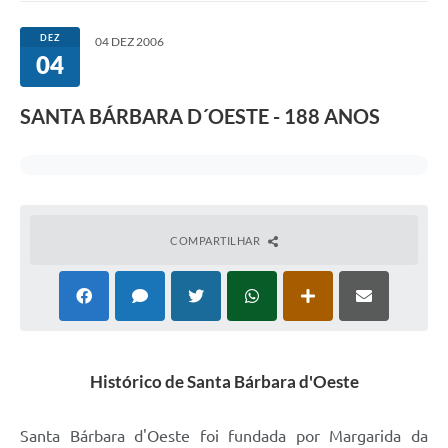
Ouvidoria
DEZ
04 DEZ 2006
04
Transparência
Programa de Incentivo ao Desenvolvimento
SANTA BÁRBARA D´OESTE - 188 ANOS
Legislação
Covid-19
Imóveis
COMPARTILHAR
Protocolo
Doação CMDCA
Utilidades
Certidão Negativa de Empresa
Histórico de Santa Bárbara d'Oeste
Certidão Negativa de Imóvel
Santa Bárbara d'Oeste foi fundada por Margarida da