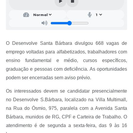
Parcerias com Organização da Sociedade Civil (OSC)
Conselhos Municipais
Lei Aldir Blanc
Cartas de Serviço ao Usuário
O Desenvolve Santa Bárbara divulgou
668
vagas de
Publicidade
emprego voltadas para alfabetizados, trabalhadores com
Principal
ensino fundamental e médio, cursos específicos,
graduação e pessoas com deficiência. As oportunidades
Galeria de Fotos
podem ser encerradas sem aviso prévio.
Notícias
Os interessados devem se candidatar presencialmente
Galeria de Vídeos
no Desenvolve S.Bárbara, localizado na Villa Multimall,
Legislação
na Rua do Ósmio, 975, paralela com a Avenida Santa
Bárbara, munidos de RG, CPF e Carteira de Trabalho. O
Links
atendimento é de segunda a sexta-feira, das 9 às 16
Enquete