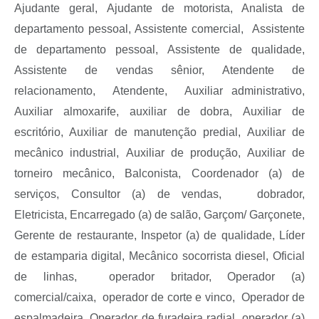
A
judante geral,
Ajudante de motorista, Analista de
departamento pessoal,
Assistente comercial,
Assistente
de departamento pessoal, Assistente de qualidade,
Assistente de vendas sênior, Atendente de
relacionamento,
Atendente,
Auxiliar administrativo,
Auxiliar almoxarife,
auxiliar de dobra,
Auxiliar de
escritório,
Auxiliar de manutenção predial, Auxiliar de
mecânico industrial,
Auxiliar de produção, A
uxiliar de
torneiro mecânico,
Balconista,
Coordenador (a) de
serviços,
C
onsultor (a) de vendas, dobrador,
E
letricista,
Encarregado (a) de salão, Garçom/ Garçonete,
Gerente de restaurante, Inspetor (a) de qualidade, Líder
de estamparia digital,
Mecânico socorrista diesel,
O
ficial
de linhas,
operador britador,
Operador (a)
comercial/caixa,
operador de corte e vinco,
Operador de
espalmadeira, Operador de furadeira radial,
operador (a)