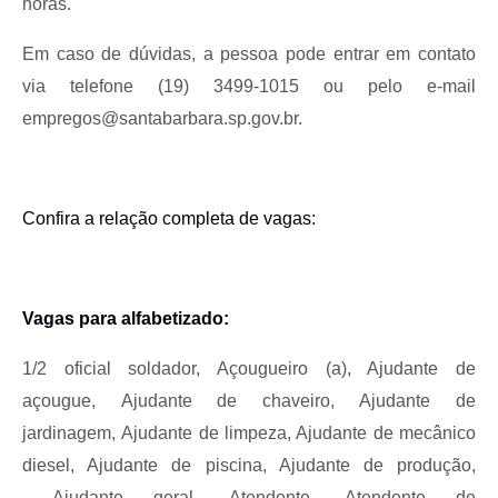
horas.
Jornal
Em caso de dúvidas, a pessoa pode entrar em contato
Agenda
via telefone (19) 3499-1015 ou pelo e-mail
Contato
empregos@santabarbara.sp.gov.br
.
Plano Municipal de Segurança Pública
Plano de Contratações Anuais
Confira a relação completa de vagas:
Vagas para alfabetizado:
1/2 oficial soldador,
Açougueiro (a),
Ajudante de
açougue,
Ajudante de chaveiro,
Ajudante de
jardinagem,
Ajudante de limpeza,
Ajudante de mecânico
diesel,
Ajudante de piscina,
Ajudante de produção,
Ajudante geral,
Atendente,
Atendente de