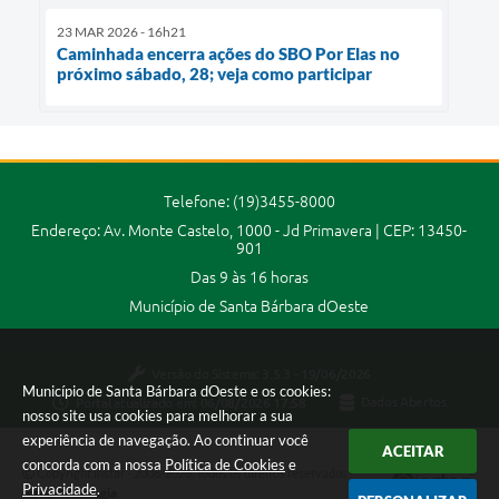
23 MAR 2026 - 16h21
Caminhada encerra ações do SBO Por Elas no
próximo sábado, 28; veja como participar
Telefone: (19)3455-8000
Endereço: Av. Monte Castelo, 1000 - Jd Primavera | CEP: 13450-
901
Das 9 às 16 horas
Município de Santa Bárbara dOeste
Versão do Sistema:
3.5.3 - 19/06/2026
Município de Santa Bárbara dOeste e os cookies:
Portal atualizado em:
06/08/2026 17:58
Dados Abertos
nosso site usa cookies para melhorar a sua
experiência de navegação. Ao continuar você
ACEITAR
concorda com a nossa
Política de Cookies
e
Copyright Instar - 2006-2026. Todos os direitos reservados -
Privacidade
.
Instar Tecnologia