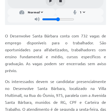
Parcerias com Organização da Sociedade Civil (OSC)
Conselhos Municipais
Lei Aldir Blanc
Cartas de Serviço ao Usuário
O Desenvolve Santa Bárbara conta com 732 vagas de
Publicidade
emprego disponíveis para o trabalhador. São
Principal
oportunidades para alfabetizados, trabalhadores com
ensino fundamental e médio, cursos específicos e
Galeria de Fotos
graduação. As vagas podem ser encerradas sem aviso
Notícias
prévio.
Galeria de Vídeos
Os interessados devem se candidatar presencialmente
Legislação
no Desenvolve Santa Bárbara, localizado na Villa
Multimall, na Rua do Ósmio, 975, paralela com a Avenida
Links
Santa Bárbara, munidos de RG, CPF e Carteira de
Enquete
Trabalho. O atendimento é de segunda a sexta-feira, das