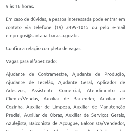
9 às 16 horas.
Jornal
Agenda
Em caso de dúvidas, a pessoa interessada pode entrar em
contato via telefone (19) 3499-1015 ou pelo e-mail
Contato
empregos@santabarbara.sp.gov.br
.
Plano Municipal de Segurança Pública
Confira a relação completa de vagas:
Plano de Contratações Anuais
Vagas para alfabetizado:
Ajudante de Contramestre, Ajudante de Produção,
Ajudante de Tecelão, Ajudante Geral, Aplicador de
Adesivos, Assistente Comercial, Atendimento ao
Cliente/Vendas, Auxiliar de Bartender, Auxiliar de
Cozinha, Auxiliar de Limpeza, Auxiliar de Manutenção
Predial, Auxiliar de Obras, Auxiliar de Serviços Gerais,
Azulejista, Balconista de Açougue, Balconista/Vendedor,