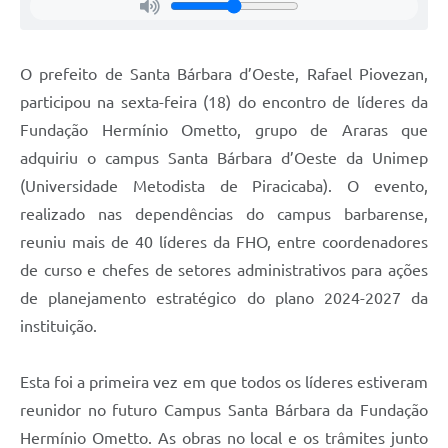
Jornal
Agenda
O prefeito de Santa Bárbara d’Oeste, Rafael Piovezan,
participou na sexta-feira (18) do encontro de líderes da
Contato
Fundação Hermínio Ometto, grupo de Araras que
Plano Municipal de Segurança Pública
adquiriu o campus Santa Bárbara d’Oeste da Unimep
Plano de Contratações Anuais
(Universidade Metodista de Piracicaba). O evento,
realizado nas dependências do campus barbarense,
reuniu mais de 40 líderes da FHO, entre coordenadores
de curso e chefes de setores administrativos para ações
de planejamento estratégico do plano 2024-2027 da
instituição.
Esta foi a primeira vez em que todos os líderes estiveram
reunidor no futuro Campus Santa Bárbara da Fundação
Hermínio Ometto. As obras no local e os trâmites junto