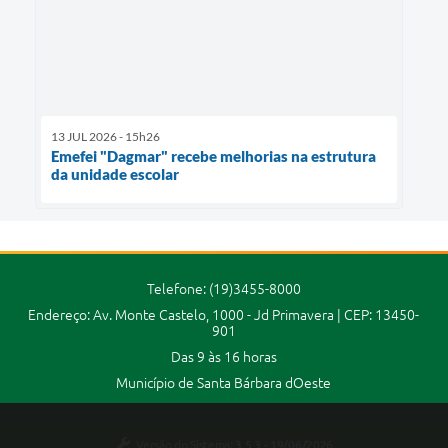
13 JUL 2026 - 15h26
Emefei "Dagmar" recebe melhorias na estrutura
da unidade escolar
Telefone: (19)3455-8000
Endereço: Av. Monte Castelo, 1000 - Jd Primavera | CEP: 13450-
901
Das 9 às 16 horas
Município de Santa Bárbara dOeste
Versão do Sistema:
3.5.3 - 19/06/2026