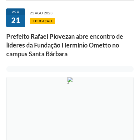
Ouvidoria
AGO
21 AGO 2023
21
Transparência
EDUCAÇÃO
Programa de Incentivo ao Desenvolvimento
Prefeito Rafael Piovezan abre encontro de
Legislação
líderes da Fundação Hermínio Ometto no
campus Santa Bárbara
Covid-19
Imóveis
Protocolo
Doação CMDCA
Utilidades
Certidão Negativa de Empresa
Certidão Negativa de Imóvel