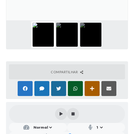
Parcerias com Organização da Sociedade Civil (OSC)
Conselhos Municipais
Lei Aldir Blanc
Cartas de Serviço ao Usuário
Publicidade
Principal
Galeria de Fotos
COMPARTILHAR
Notícias
Galeria de Vídeos
Legislação
Links
Enquete