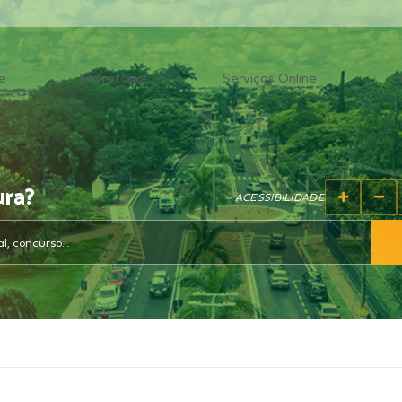
e
Secretarias
Serviços Online
O
ura?
ACESSIBILIDADE