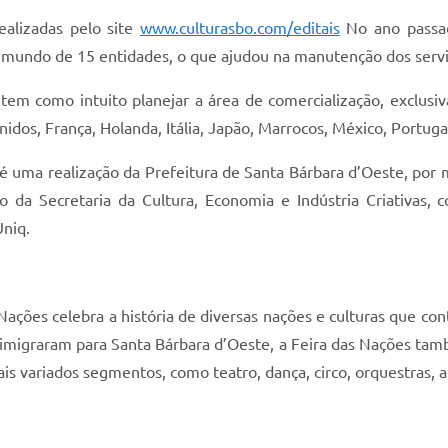
ealizadas pelo site
www.culturasbo.com/editais
No ano passad
o mundo de 15 entidades, o que ajudou na manutenção dos serv
m como intuito planejar a área de comercialização, exclusiv
Unidos, França, Holanda, Itália, Japão, Marrocos, México, Portug
é uma realização da Prefeitura de Santa Bárbara d’Oeste, por m
 da Secretaria da Cultura, Economia e Indústria Criativas,
Uniq.
 Nações celebra a história de diversas nações e culturas que c
 imigraram para Santa Bárbara d’Oeste, a Feira das Nações tam
ais variados segmentos, como teatro, dança, circo, orquestras, ar