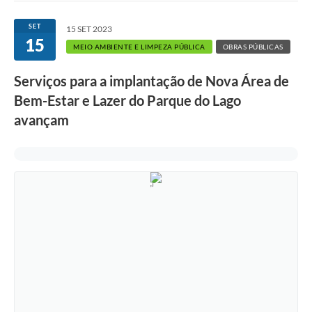
Ouvidoria
SET
15 SET 2023
15
Transparência
MEIO AMBIENTE E LIMPEZA PÚBLICA
OBRAS PÚBLICAS
Programa de Incentivo ao Desenvolvimento
Serviços para a implantação de Nova Área de
Legislação
Bem-Estar e Lazer do Parque do Lago
avançam
Covid-19
Imóveis
Protocolo
Doação CMDCA
Utilidades
Certidão Negativa de Empresa
Certidão Negativa de Imóvel