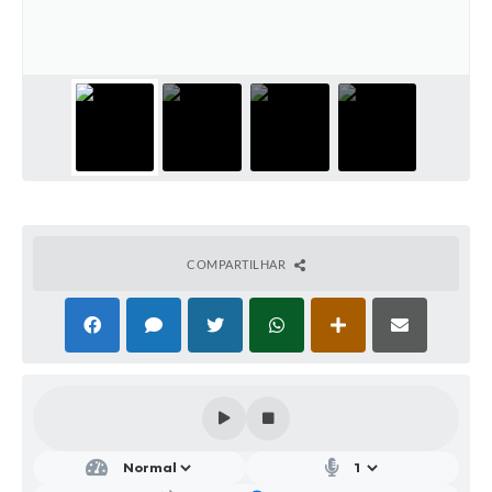
Parcerias com Organização da Sociedade Civil (OSC)
Conselhos Municipais
Lei Aldir Blanc
Cartas de Serviço ao Usuário
Publicidade
Principal
Galeria de Fotos
COMPARTILHAR
Notícias
Galeria de Vídeos
Legislação
Links
Enquete