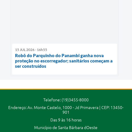
15 JUL 2026 - 16h55
Robô do Parquinho do Panambi ganha nova
proteção no escorregador; sanitários começam a
ser construídos
Telefone: (19)3455-8000
Endereço: Av. Monte Castelo, 1000 - Jd Primavera | CEP: 13450-
901
Das 9 às 16 horas
Município de Santa Bárbara dOeste