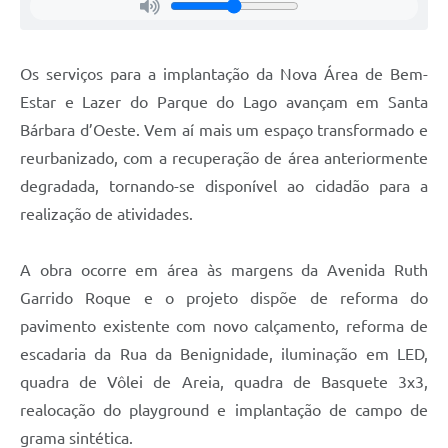
Jornal
Agenda
Os serviços para a implantação da Nova Área de Bem-
Estar e Lazer do Parque do Lago avançam em Santa
Contato
Bárbara d’Oeste. Vem aí mais um espaço transformado e
Plano Municipal de Segurança Pública
reurbanizado, com a recuperação de área anteriormente
Plano de Contratações Anuais
degradada, tornando-se disponível ao cidadão para a
realização de atividades.
A obra ocorre em área às margens da Avenida Ruth
Garrido Roque e o projeto dispõe de reforma do
pavimento existente com novo calçamento, reforma de
escadaria da Rua da Benignidade, iluminação em LED,
quadra de Vôlei de Areia, quadra de Basquete 3x3,
realocação do playground e implantação de campo de
grama sintética.