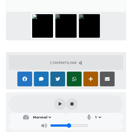
Parcerias com Organização da Sociedade Civil (OSC)
Conselhos Municipais
Lei Aldir Blanc
Cartas de Serviço ao Usuário
Publicidade
Principal
COMPARTILHAR
Galeria de Fotos
Notícias
Galeria de Vídeos
Legislação
Links
Enquete