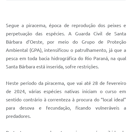
Jornal
Agenda
Segue a piracema, época de reprodução dos peixes e
Contato
perpetuação das espécies. A Guarda Civil de Santa
Bárbara d’Oeste, por meio do Grupo de Proteção
Plano Municipal de Segurança Pública
Ambiental (GPA), intensificou o patrulhamento, já que a
Plano de Contratações Anuais
pesca em toda bacia hidrográfica do Rio Paraná, na qual
Santa Bárbara está inserida, sofre restrições.
Neste período da piracema, que vai até 28 de fevereiro
de 2024, várias espécies nativas iniciam o curso em
sentido contrário à correnteza à procura do “local ideal”
para desova e fecundação, ficando vulneráveis a
predadores.