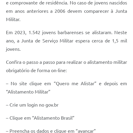
e comprovante de residência. No caso de jovens nascidos
Jornal
em anos anteriores a 2006 devem comparecer à Junta
Agenda
Militar.
Contato
Em 2023, 1.542 jovens barbarenses se alistaram. Neste
ano, a Junta de Serviço Militar espera cerca de 1,5 mil
Plano Municipal de Segurança Pública
jovens.
Plano de Contratações Anuais
Confira o passo a passo para realizar o alistamento militar
obrigatório de forma on-line:
– No site clique em “Quero me Alistar” e depois em
“Alistamento Militar”
– Crie um login no gov.br
– Clique em “Alistamento Brasil”
– Preencha os dados e clique em “avançar”