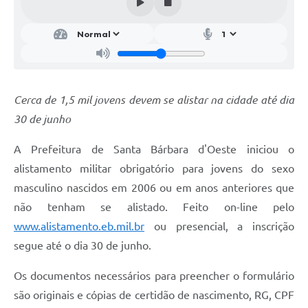
Parcerias com Organização da Sociedade Civil (OSC)
Conselhos Municipais
Lei Aldir Blanc
Cartas de Serviço ao Usuário
Cerca de 1,5 mil jovens devem se alistar na cidade até dia
Publicidade
30 de junho
Principal
A Prefeitura de Santa Bárbara d'Oeste iniciou o
Galeria de Fotos
alistamento militar obrigatório para jovens do sexo
masculino nascidos em 2006 ou em anos anteriores que
Notícias
não tenham se alistado. Feito on-line pelo
Galeria de Vídeos
www.alistamento.eb.mil.br
ou presencial, a inscrição
Legislação
segue até o dia 30 de junho.
Links
Os documentos necessários para preencher o formulário
são originais e cópias de certidão de nascimento, RG, CPF
Enquete