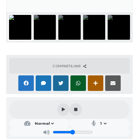
Parcerias com Organização da Sociedade Civil (OSC)
Conselhos Municipais
Lei Aldir Blanc
Cartas de Serviço ao Usuário
Publicidade
Principal
COMPARTILHAR
Galeria de Fotos
Notícias
Galeria de Vídeos
Legislação
Links
Enquete