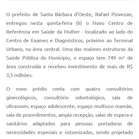
Jornal
O prefeito de Santa Bárbara d’Oeste, Rafael Piovezan,
Agenda
entregou nesta quinta-feira (6) o Novo Centro de
Referência em Saúde da Mulher - localizado ao lado do
Contato
Centro de Exames e Diagnósticos, próximo ao Terminal
Plano Municipal de Segurança Pública
Urbano, na área central. Uma das maiores estruturas da
Plano de Contratações Anuais
Saúde Pública do Município, o espaço tem 749 m² de
área construída e recebeu investimento de mais de R$
3,5 milhões.
O novo prédio conta com quatro consultórios
ginecológicos, consultório odontológico, sala de
ultrassom, espaço adolescente, espaço multiuso mamãe,
sala de procedimentos, ampla recepção, salas de espera e
sanitários adaptados para pessoas portadoras de
necessidades especiais e ostomizadas, sendo projetado