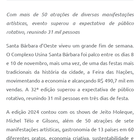
Jornal
Com mais de 50 atrações de diversas manifestações
Agenda
artísticas, evento superou a expectativa de público
rotativo, reunindo 31 mil pessoas
Contato
Plano Municipal de Segurança Pública
Santa Bárbara d’Oeste viveu um grande fim de semana.
O Complexo Usina Santa Bárbara foi palco entre os dias 8
Plano de Contratações Anuais
e 10 de novembro, mais uma vez, de uma das festas mais
tradicionais da história da cidade, a Feira das Nações,
movimentando a economia e alcançando R$ 490,7 mil em
vendas. A 32ª edição superou a expectativa de público
rotativo, reunindo 31 mil pessoas em três dias de festa.
A edição 2024 contou com os shows de Jeito Moleque,
Michel Télo e Gilsons, além de 50 atrações de sete
manifestações artísticas, gastronomia de 13 países em 60
diferentes pratos, economia criativa, sustentabilidade e