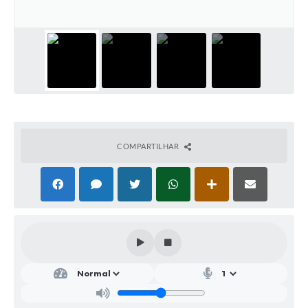
Parcerias com Organização da Sociedade Civil (OSC)
Conselhos Municipais
Lei Aldir Blanc
Cartas de Serviço ao Usuário
Publicidade
Principal
COMPARTILHAR
Galeria de Fotos
Notícias
Galeria de Vídeos
Legislação
Links
Enquete