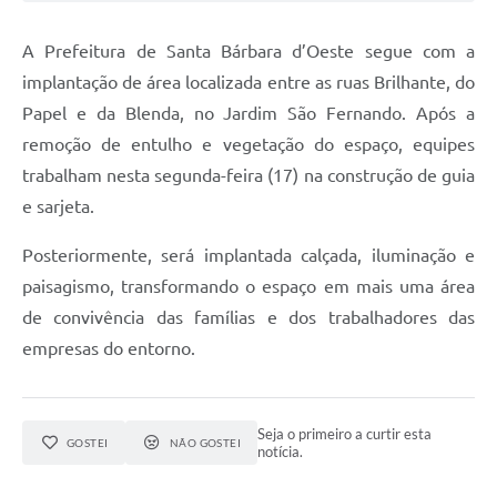
Jornal
A Prefeitura de Santa Bárbara d’Oeste segue com a
Agenda
implantação de área localizada entre as ruas Brilhante, do
Papel e da Blenda, no Jardim São Fernando. Após a
Contato
remoção de entulho e vegetação do espaço, equipes
Plano Municipal de Segurança Pública
trabalham nesta segunda-feira (17) na construção de guia
Plano de Contratações Anuais
e sarjeta.
Posteriormente, será implantada calçada, iluminação e
paisagismo, transformando o espaço em mais uma área
de convivência das famílias e dos trabalhadores das
empresas do entorno.
Seja o primeiro a curtir esta
GOSTEI
NÃO GOSTEI
notícia.