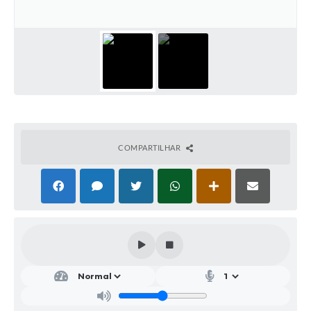
Parcerias com Organização da Sociedade Civil (OSC)
Conselhos Municipais
Lei Aldir Blanc
Cartas de Serviço ao Usuário
Publicidade
Principal
COMPARTILHAR
Galeria de Fotos
Notícias
Galeria de Vídeos
Legislação
Links
Enquete