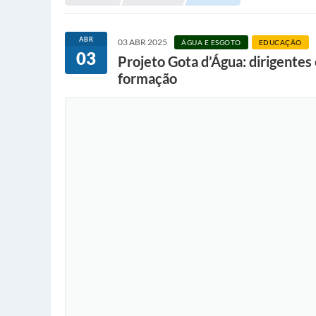
ABR
03 ABR 2025
ÁGUA E ESGOTO
EDUCAÇÃO
03
Projeto Gota d’Água: dirigente
formação