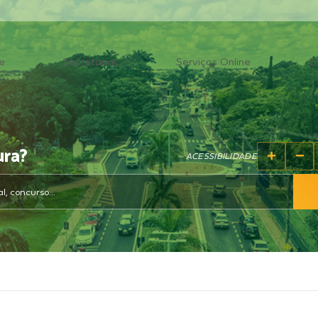
e
Secretarias
Serviços Online
O
ura?
ACESSIBILIDADE