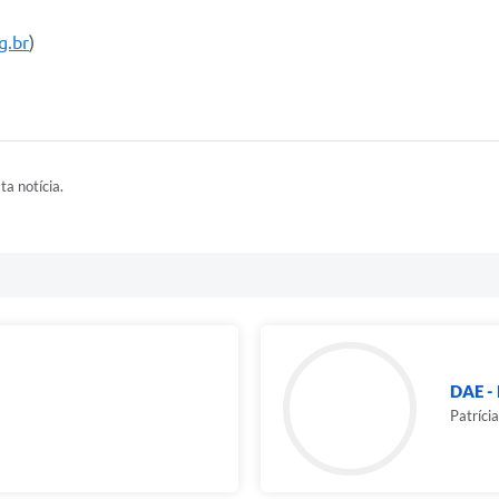
g.br
)
ta notícia.
DAE -
Patríci