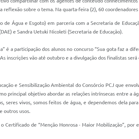
tivo compartilhar com os agentes de conteúdo conhecimentos 
 a reflexão sobre o tema. Na quarta-feira (2), 60 coordenadore
de Água e Esgoto) em parceria com a Secretaria de Educação
(DAE) e Sandra Uetuki Nicoleti (Secretaria de Educação).
a” é a participação dos alunos no concurso “Sua gota faz a di
 As inscrições vão até outubro e a divulgação dos finalistas se
cação e Sensibilização Ambiental do Consórcio PCJ que envolv
o principal objetivo abordar as relações intrínsecas entre a á
s, seres vivos, somos feitos de água, e dependemos dela para 
e outros usos.
 o Certificado de “Menção Honrosa - Maior Mobilização”, por