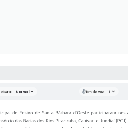
 MÍDIAS
RECEBA NOTÍCIAS
eitura:
Tom de voz:
cipal de Ensino de Santa Bárbara d’Oeste participaram nesta
nsórcio das Bacias dos Rios Piracicaba, Capivari e Jundiaí (PC