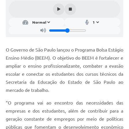
Parcerias com Organização da Sociedade Civil (OSC)
Conselhos Municipais
Lei Aldir Blanc
Cartas de Serviço ao Usuário
Publicidade
O Governo de São Paulo lançou o Programa Bolsa Estágio
Principal
Ensino Médio (BEEM). O objetivo do BEEM é fortalecer e
ampliar o ensino profissionalizante, combater a evasão
Galeria de Fotos
escolar e conectar os estudantes dos cursos técnicos da
Notícias
Secretaria da Educação do Estado de São Paulo ao
mercado de trabalho.
Galeria de Vídeos
Legislação
“O programa vai ao encontro das necessidades das
empresas e dos estudantes, além de contribuir para a
Links
geração constante de empregos por meio de políticas
Enquete
públicas que fomentam o desenvolvimento econômico