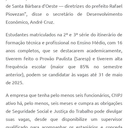
de Santa Bárbara d’Oeste — diretrizes do prefeito Rafael
Jornal
Piovezan”, disse o secretário de Desenvolvimento
Agenda
Econômico, André Cruz.
Contato
Estudantes matriculados na 2ª e 3ª série do itinerário de
Plano Municipal de Segurança Pública
formação técnica e profissional no Ensino Médio, com 16
anos completos, que se destacarem academicamente,
Plano de Contratações Anuais
tiverem feito o Provão Paulista (Saresp) e tiverem alta
frequência escolar (maior que 85% no semestre
anterior), podem se candidatar às vagas até 31 de maio
de 2025.
A empresa que tenha pelo menos seis funcionários, CNPJ
ativo há, pelo menos, seis meses e cumpra as obrigações
de Seguridade Social e Justiça do Trabalho pode divulgar
suas vagas, desde que disponibilize um supervisor
qualificado para acompanhar os estagiários e conceda