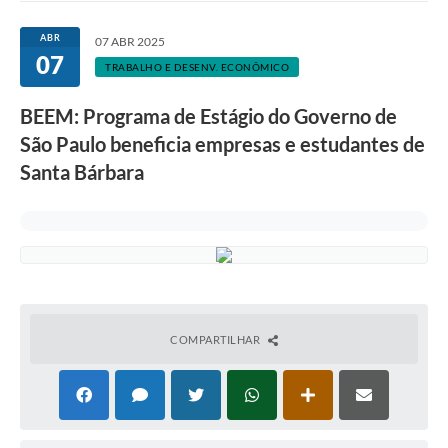
Ouvidoria
ABR
07 ABR 2025
07
Transparência
TRABALHO E DESENV. ECONÔMICO
Programa de Incentivo ao Desenvolvimento
BEEM: Programa de Estágio do Governo de
Legislação
São Paulo beneficia empresas e estudantes de
Santa Bárbara
Covid-19
Imóveis
Protocolo
Doação CMDCA
Utilidades
COMPARTILHAR
Certidão Negativa de Empresa
Certidão Negativa de Imóvel