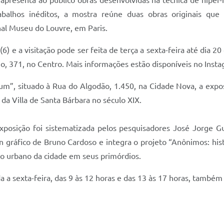
apresenta ao público obras desenvolvidas na técnica de hiper
rabalhos inéditos, a mostra reúne duas obras originais que
al Museu do Louvre, em Paris.
6) e a visitação pode ser feita de terça a sexta-feira até dia 2
o, 371, no Centro. Mais informações estão disponíveis no Instag
llum”, situado à Rua do Algodão, 1.450, na Cidade Nova, a expo
 da Villa de Santa Bárbara no século XIX.
posição foi sistematizada pelos pesquisadores José Jorge G
 gráfico de Bruno Cardoso e integra o projeto “Anônimos: hist
to urbano da cidade em seus primórdios.
 a sexta-feira, das 9 às 12 horas e das 13 às 17 horas, também 