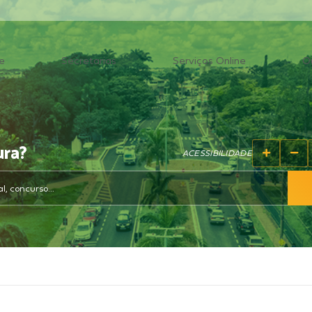
e
Secretarias
Serviços Online
O
ura?
ACESSIBILIDADE