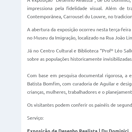
A exposição “Desenho Realista”, de Du Dominici, 
impressiona pela fidelidade visual. Além de t
Contemporânea, Carrousel du Louvre, no tradicion
A abertura da exposição ocorreu nesta terça-feira (
no Museu da Imigração, localizado na Rua João Lin
Já no Centro Cultural e Biblioteca “Profº Léo Sa
sobre as populações historicamente invisibilizadas
Com base em pesquisa documental rigorosa, a ex
Batista Bomfim, com curadoria de Aguilar e design
crianças, mulheres, trabalhadores e o planejamen
Os visitantes podem conferir os painéis de segunda
Serviço:
Exposição de Desenho Realista | Du Dominici