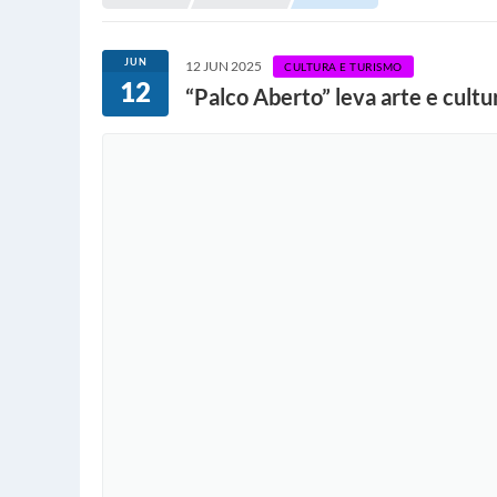
JUN
12 JUN 2025
CULTURA E TURISMO
12
“Palco Aberto” leva arte e cult