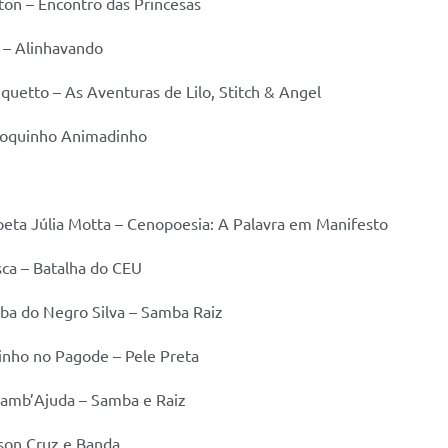
ton – Encontro das Princesas
C – Alinhavando
iquetto – As Aventuras de Lilo, Stitch & Angel
Bloquinho Animadinho
Poeta Júlia Motta – Cenopoesia: A Palavra em Manifesto
sca – Batalha do CEU
mba do Negro Silva – Samba Raiz
vinho no Pagode – Pele Preta
 Samb’Ajuda – Samba e Raiz
bson Cruz e Banda