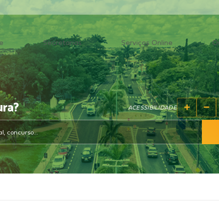
e
Secretarias
Serviços Online
O
ura?
ACESSIBILIDADE