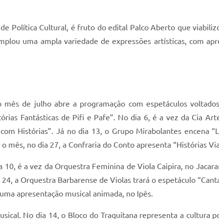
 Política Cultural, é fruto do edital Palco Aberto que viabili
lou uma ampla variedade de expressões artísticas, com aprese
o mês de julho abre a programação com espetáculos voltados ao
órias Fantásticas de Pifi e Pafe”. No dia 6, é a vez da Cia Ar
s com Histórias”. Já no dia 13, o Grupo Mirabolantes encena “
o mês, no dia 27, a Confraria do Conto apresenta “Histórias Via
a 10, é a vez da Orquestra Feminina de Viola Caipira, no Jaca
24, a Orquestra Barbarense de Violas trará o espetáculo “Canta
uma apresentação musical animada, no Ipês.
usical. No dia 14, o Bloco do Traquitana representa a cultura 