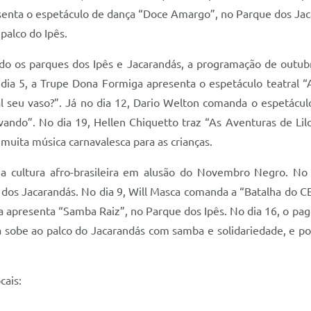
esenta o espetáculo de dança “Doce Amargo”, no Parque dos Jac
palco do Ipês.
o os parques dos Ipês e Jacarandás, a programação de outubro
 dia 5, a Trupe Dona Formiga apresenta o espetáculo teatral “A
l seu vaso?”. Já no dia 12, Dario Welton comanda o espetáculo
ando”. No dia 19, Hellen Chiquetto traz “As Aventuras de Lilo
uita música carnavalesca para as crianças.
cultura afro-brasileira em alusão do Novembro Negro. No d
os Jacarandás. No dia 9, Will Masca comanda a “Batalha do CE
a apresenta “Samba Raiz”, no Parque dos Ipês. No dia 16, o pa
 sobe ao palco do Jacarandás com samba e solidariedade, e po
cais: