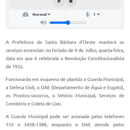
Parcerias com Organização da Sociedade Civil (OSC)
Conselhos Municipais
Lei Aldir Blanc
Cartas de Serviço ao Usuário
A Prefeitura de Santa Bárbara d’Oeste manterá os
Publicidade
serviços essenciais no feriado de 9 de Julho, quarta-feira,
Principal
data em que é celebrada a Revolução Constitucionalista
de 1932.
Galeria de Fotos
Funcionarão em esquema de plantão a Guarda Municipal,
Notícias
a Defesa Civil, o DAE (Departamento de Água e Esgoto),
Galeria de Vídeos
os Prontos-socorros, o Velório Municipal, Serviços de
Legislação
Cemitério e Coleta de Lixo.
Links
A Guarda Municipal pode ser acionada pelos telefones
153 e 3458-1388, enquanto o DAE atende pelos
Enquete