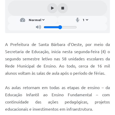
Parcerias com Organização da Sociedade Civil (OSC)
Conselhos Municipais
Lei Aldir Blanc
Cartas de Serviço ao Usuário
Publicidade
A Prefeitura de Santa Bárbara d’Oeste, por meio da
Principal
Secretaria de Educação, inicia nesta segunda-feira (4) o
segundo semestre letivo nas 58 unidades escolares da
Galeria de Fotos
Rede Municipal de Ensino. Ao todo, cerca de 16 mil
Notícias
alunos voltam às salas de aula após o período de férias.
Galeria de Vídeos
As aulas retornam em todas as etapas de ensino – da
Legislação
Educação Infantil ao Ensino Fundamental – com
Links
continuidade das ações pedagógicas, projetos
educacionais e investimentos em infraestrutura.
Enquete