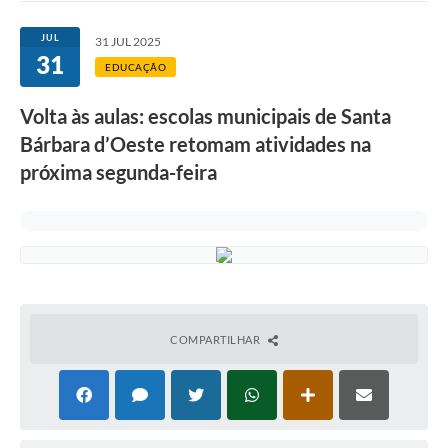
Ouvidoria
JUL
31 JUL 2025
31
Transparência
EDUCAÇÃO
Programa de Incentivo ao Desenvolvimento
Volta às aulas: escolas municipais de Santa
Legislação
Bárbara d’Oeste retomam atividades na
próxima segunda-feira
Covid-19
Imóveis
Protocolo
Doação CMDCA
Utilidades
COMPARTILHAR
Certidão Negativa de Empresa
Certidão Negativa de Imóvel