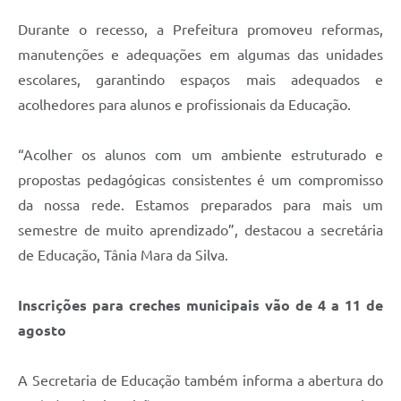
Jornal
Durante o recesso, a Prefeitura promoveu reformas,
manutenções e adequações em algumas das unidades
Agenda
escolares, garantindo espaços mais adequados e
Contato
acolhedores para alunos e profissionais da Educação.
Plano Municipal de Segurança Pública
“Acolher os alunos com um ambiente estruturado e
Plano de Contratações Anuais
propostas pedagógicas consistentes é um compromisso
da nossa rede. Estamos preparados para mais um
semestre de muito aprendizado”, destacou a secretária
de Educação, Tânia Mara da Silva.
Inscrições para creches municipais vão de 4 a 11 de
agosto
A Secretaria de Educação também informa a abertura do