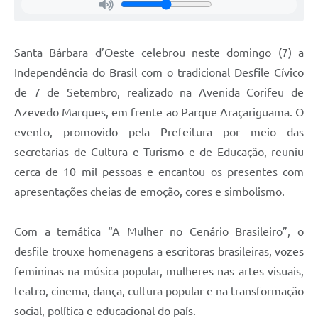
Jornal
Agenda
Santa Bárbara d’Oeste celebrou neste domingo (7) a
Independência do Brasil com o tradicional Desfile Cívico
Contato
de 7 de Setembro, realizado na Avenida Corifeu de
Plano Municipal de Segurança Pública
Azevedo Marques, em frente ao Parque Araçariguama. O
Plano de Contratações Anuais
evento, promovido pela Prefeitura por meio das
secretarias de Cultura e Turismo e de Educação, reuniu
cerca de 10 mil pessoas e encantou os presentes com
apresentações cheias de emoção, cores e simbolismo.
Com a temática “A Mulher no Cenário Brasileiro”, o
desfile trouxe homenagens a escritoras brasileiras, vozes
femininas na música popular, mulheres nas artes visuais,
teatro, cinema, dança, cultura popular e na transformação
social, política e educacional do país.