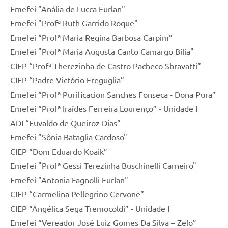
Emefei "Anália de Lucca Furlan"
Emefei "Profª Ruth Garrido Roque"
Emefei “Profª Maria Regina Barbosa Carpim”
Emefei "Profª Maria Augusta Canto Camargo Bilia"
CIEP “Profª Therezinha de Castro Pacheco Sbravatti”
CIEP “Padre Victório Freguglia”
Emefei “Profª Purificacion Sanches Fonseca - Dona Pura”
Emefei “Profª Iraídes Ferreira Lourenço” - Unidade I
ADI “Euvaldo de Queiroz Dias”
Emefei "Sônia Bataglia Cardoso"
CIEP “Dom Eduardo Koaik”
Emefei "Profª Gessi Terezinha Buschinelli Carneiro"
Emefei "Antonia Fagnolli Furlan"
CIEP “Carmelina Pellegrino Cervone”
CIEP “Angélica Sega Tremocoldi” - Unidade I
Emefei “Vereador José Luiz Gomes Da Silva – Zelo”