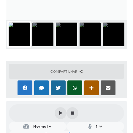
Parcerias com Organização da Sociedade Civil (OSC)
Conselhos Municipais
Lei Aldir Blanc
Cartas de Serviço ao Usuário
Publicidade
Principal
Galeria de Fotos
COMPARTILHAR
Notícias
Galeria de Vídeos
Legislação
Links
Enquete