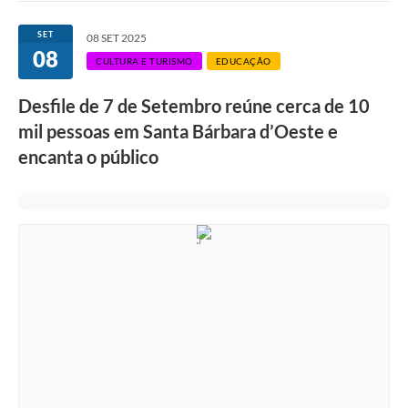
Ouvidoria
SET
08 SET 2025
08
Transparência
CULTURA E TURISMO
EDUCAÇÃO
Programa de Incentivo ao Desenvolvimento
Desfile de 7 de Setembro reúne cerca de 10
Legislação
mil pessoas em Santa Bárbara d’Oeste e
encanta o público
Covid-19
Imóveis
Protocolo
Doação CMDCA
Utilidades
Certidão Negativa de Empresa
Certidão Negativa de Imóvel